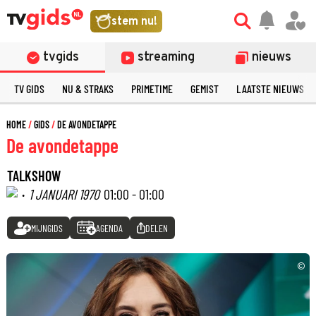
stem nu!
tvgids
streaming
nieuws
TV GIDS
NU & STRAKS
PRIMETIME
GEMIST
LAATSTE NIEUWS
HOME
GIDS
DE AVONDETAPPE
De avondetappe
TALKSHOW
·
1 JANUARI 1970
01:00 - 01:00
MIJNGIDS
AGENDA
DELEN
©