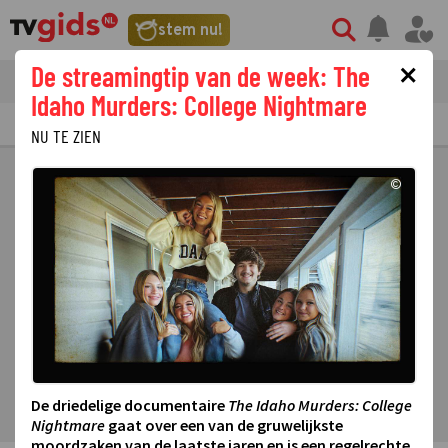
stem nu!
×
De streamingtip van de week: The
tvgids
streaming
nieuws
Idaho Murders: College Nightmare
TV GIDS
NU & STRAKS
PRIMETIME
GEMIST
LAATSTE NIEUWS
NU TE ZIEN
©
De driedelige documentaire
The Idaho Murders: College
Nightmare
gaat over een van de gruwelijkste
moordzaken van de laatste jaren en is een regelrechte