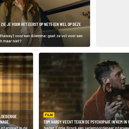
ZIE JE VOOR HET EERST OP NET5 (EN WEL OP DEZE
ch maar niet?
FILM
LOEDERIGE
RNAGE
TOM HARDY VECHT TEGEN DE PSYCHOPAAT IN HEM IN 
interviewt in de
Nadat Eddie Brock een seriemoordenaar interview