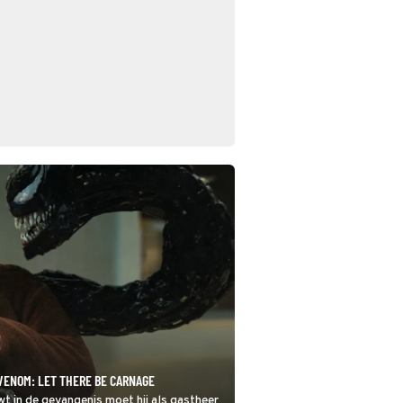
VENOM: LET THERE BE CARNAGE
t in de gevangenis moet hij als gastheer