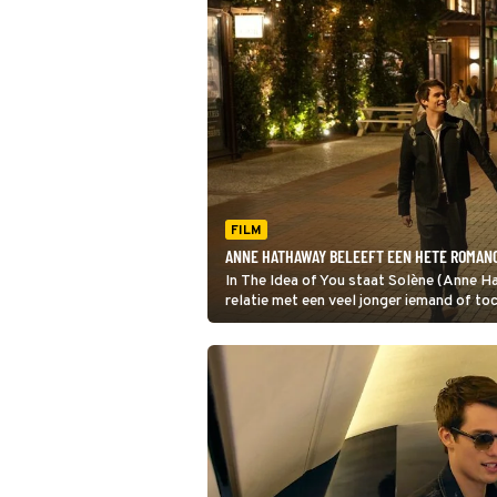
FILM
ANNE HATHAWAY BELEEFT EEN HETE ROMANCE
In The Idea of You staat Solène (Anne Hathaway) voor een dilemma: gaat ze vol voor een
relatie met een veel jonger iemand of to