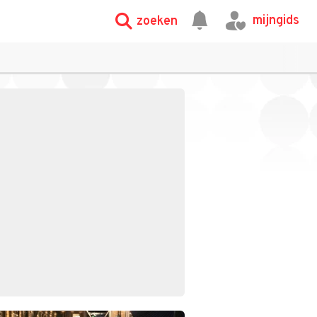
mijngids
zoeken