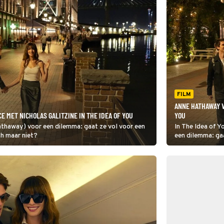
FILM
ANNE HATHAWAY V
 MET NICHOLAS GALITZINE IN THE IDEA OF YOU
YOU
In The Idea of You staat Solène (Anne Hathaway
ch maar niet?
een dilemma: gaa
jonger iemand o