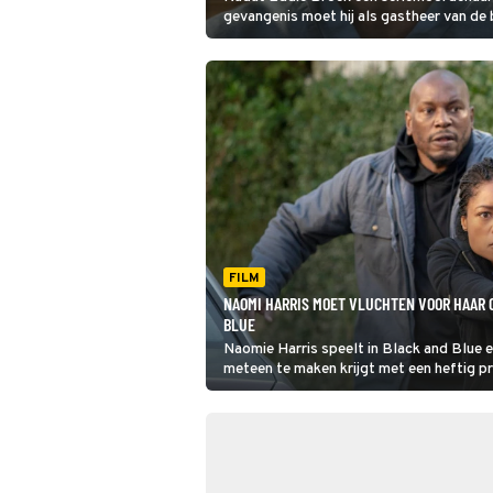
gevangenis moet hij als gastheer van de
antiheld Venom weer aan de bak in Veno
Carnage.
FILM
NAOMI HARRIS MOET VLUCHTEN VOOR HAAR C
BLUE
Naomie Harris speelt in Black and Blue ee
meteen te maken krijgt met een heftig p
twee corrupte collega’s. Ze is haar eigen