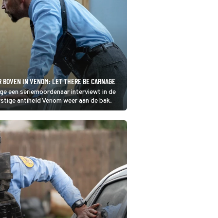
 BOVEN IN VENOM: LET THERE BE CARNAGE
e een seriemoordenaar interviewt in de
rstige antiheld Venom weer aan de bak.