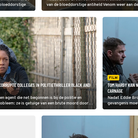
 bloeddorstige
van de bloeddorstige antiheld Venom weer aan de
m: Let There Be
FILM
ORRUPTE COLLEGA'S IN POLITIETHRILLER BLACK AND
TOM HARDY KAN N
CARNAGE
n agent die net begonnen is bij de politie en
Nadat Eddie Bro
robleem: ze is getuige van een brute moord door
gevangenis moet
 leven ook niet meer zeker.
gastheer van de
de bak.