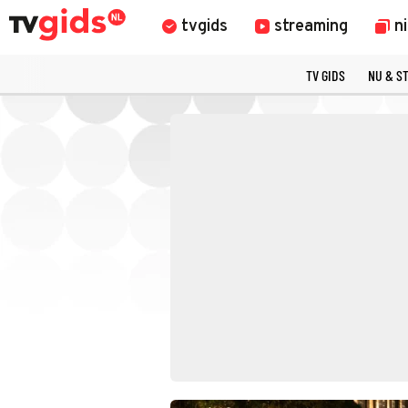
tvgids
streaming
n
TV GIDS
NU & S