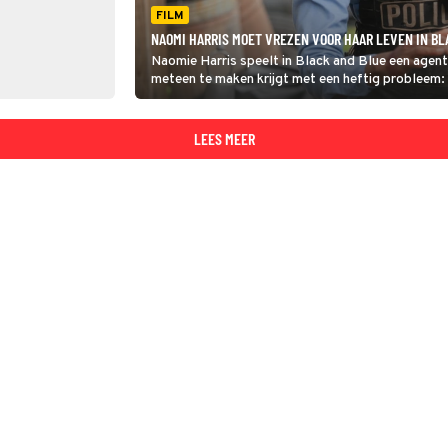
FILM
NAOMI HARRIS MOET VREZEN VOOR HAAR LEVEN IN BL
Naomie Harris speelt in Black and Blue een agent d
meteen te maken krijgt met een heftig probleem: 
twee corrupte collega’s. Ze is haar eigen leven o
LEES MEER