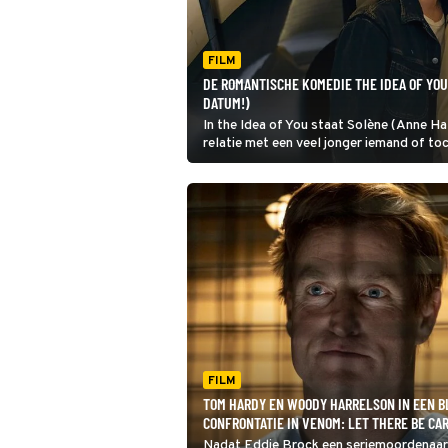
FILM
DE ROMANTISCHE KOMEDIE THE IDEA OF YOU 
DATUM!)
In the Idea of You staat Solène (Anne Hathaway) voor een dilemma: gaat ze vol voor een
relatie met een veel jonger iemand of to
FILM
TOM HARDY EN WOODY HARRELSON IN EEN B
CONFRONTATIE IN VENOM: LET THERE BE CA
Nadat Eddie Brock een seriemoordenaar 