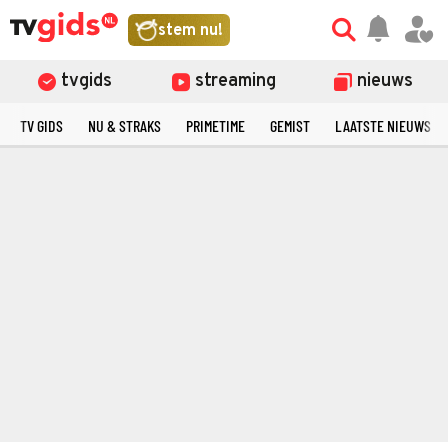
stem nu!
tvgids
streaming
nieuws
TV GIDS
NU & STRAKS
PRIMETIME
GEMIST
LAATSTE NIEUWS