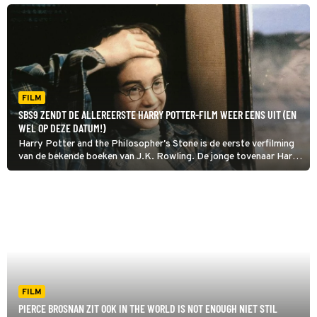
FILM
SBS9 ZENDT DE ALLEREERSTE HARRY POTTER-FILM WEER EENS UIT (EN
WEL OP DEZE DATUM!)
Harry Potter and the Philosopher's Stone is de eerste verfilming
van de bekende boeken van J.K. Rowling. De jonge tovenaar Harry
Potter gaat voor het eerst naar toverschool Zweinstein.
FILM
PIERCE BROSNAN ZIT OOK IN THE WORLD IS NOT ENOUGH NIET STIL