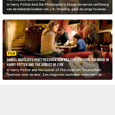
In Harry Potter And the Philosopher's Stone, de eerste verfilming
van de bekende boeken van J.K. Rowling, gaat de jonge tovenaar
Harry Potter voor het eerst naar toverschool Zweinstein.
FILM
DANIEL RADCLIFFE MOET MEEDOEN AAN HET TOVERSCHOOL TOERNOOI IN
HARRY POTTER AND THE GOBLET OF FIRE
In Harry Potter and the Goblet of Fire staat het Toverschool
Toernooi voor de deur. Een magische vuurbeker selecteert de
deelnemers. Tot ieders verbazing wordt ook Harry Potter
gekozen.