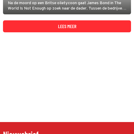
Na de moord op een Britse olietycoon gaat James Bond in The
World Is Not Enough op zoek naar de dader. Tussen de bedrijven
door moet hij ook de dochter van het slachtoffer beschermen.
LEES MEER