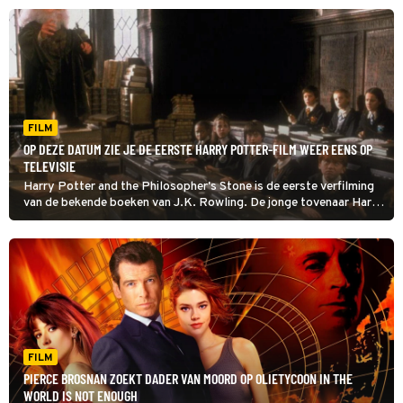
gekozen.
FILM
OP DEZE DATUM ZIE JE DE EERSTE HARRY POTTER-FILM WEER EENS OP
TELEVISIE
Harry Potter and the Philosopher's Stone is de eerste verfilming
van de bekende boeken van J.K. Rowling. De jonge tovenaar Harry
Potter gaat voor het eerst naar toverschool Zweinstein.
FILM
PIERCE BROSNAN ZOEKT DADER VAN MOORD OP OLIETYCOON IN THE
WORLD IS NOT ENOUGH