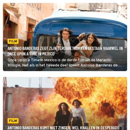
Twister, een bar die geen doorsneekroeg blijkt te zijn.
FILM
ANTONIO BANDERAS ZEGT ZIJN TERUGGETROKKEN BESTAAN VAARWEL IN
ONCE UPON A TIME IN MEXICO
Once Upon a Time in Mexico is de derde film uit de Mariachi-
trilogie. Net als in het tweede deel speelt Antonio Banderas de
hoofdrol.
FILM
ANTONIO BANDERAS KOMT NIET ZINGEN, WEL KNALLEN IN DESPERADO