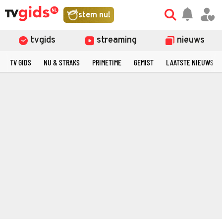
stem nu!
tvgids
streaming
nieuws
TV GIDS
NU & STRAKS
PRIMETIME
GEMIST
LAATSTE NIEUWS