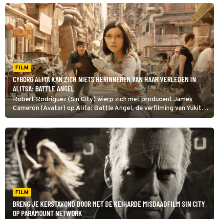
FILM
CYBORG ALITA KAN ZICH NIETS HERINNEREN VAN HAAR VERLEDEN IN
ALITSA: BATTLE ANGEL
Robert Rodriguez (Sin City) wierp zich met producent James
Cameron (Avatar) op Alita: Battle Angel, de verfilming van Yukito
Kishiro’s populaire Japanse cyberpunkmanga Battle angel Alita.
FILM
BRENG JE KERSTAVOND DOOR MET DE KEIHARDE MISDAADFILM SIN CITY
OP PARAMOUNT NETWORK