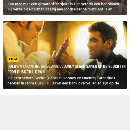
Een man met een gitaarkoffer sjokt in Desperado een bar binnen.
Hij vertelt de barman dat hij een rondreizende muzikant is en
vraagt of hij voor geld een mopje mag spelen. Dan gaat de koffer
open en blijkt er helemaal geen gitaar in te zitten.
FILM
QUENTIN TARANTINO EN GEORGE CLOONEY SLAAN SAMEN OP DE VLUCHT IN
FROM DUSK TILL DAWN
De gebroeders Gecko (George Clooney en Quentin Tarantino)
hebben in From Dusk Till Dawn een bank overvallen en zijn op de
vlucht voor de politie. In Mexico komen ze terecht in de Titty
Twister, een bar die geen doorsneekroeg blijkt te zijn.