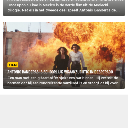
Once upon a Time in Mexico is de derde film uit de Mariachi-
trilogie. Net als in het tweede deel speelt Antonio Banderas de
hoofdrol.
FILM
ANTONIO BANDERAS IS BEHOORLIJK WRAAKZUCHTIG IN DESPERADO
Een man met een gitaarkoffer sjokt een bar binnen. Hij vertelt de
barman dat hij een rondreizende muzikant is en vraagt of hij voor
geld een mopje mag spelen. Dan gaat de koffer open en blijkt er
helemaal geen gitaar in te zitten. Dit is Desperado.