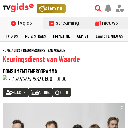
stem nu!
tvgids
streaming
nieuws
TV GIDS
NU & STRAKS
PRIMETIME
GEMIST
LAATSTE NIEUWS
HOME
GIDS
KEURINGSDIENST VAN WAARDE
Keuringsdienst van Waarde
CONSUMENTENPROGRAMMA
·
1 JANUARI 1970
01:00 - 01:00
MIJNGIDS
AGENDA
DELEN
©