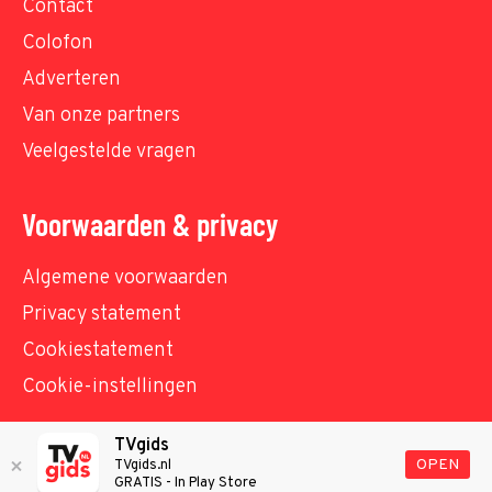
Contact
Colofon
Adverteren
Van onze partners
Veelgestelde vragen
Voorwaarden & privacy
Algemene voorwaarden
Privacy statement
Cookiestatement
Cookie-instellingen
TVgids
© TVgids.nl 2026 - All rights reserved. No text and
OPEN
TVgids.nl
GRATIS - In Play Store
datamining.