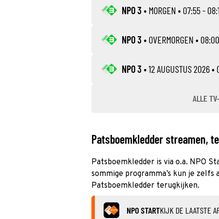
NPO 3
•
MORGEN
• 07:55 - 08:
NPO 3
•
OVERMORGEN
• 08:00
NPO 3
•
12 AUGUSTUS 2026
• 
ALLE TV
Patsboemkledder streamen, ter
Patsboemkledder is via o.a. NPO Sta
sommige programma’s kun je zelfs al
Patsboemkledder terugkijken.
NPO START
KIJK DE LAATSTE A