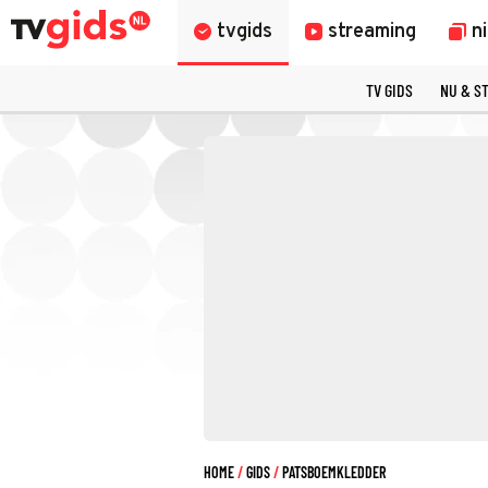
tvgids
streaming
n
TV GIDS
NU & S
HOME
GIDS
PATSBOEMKLEDDER