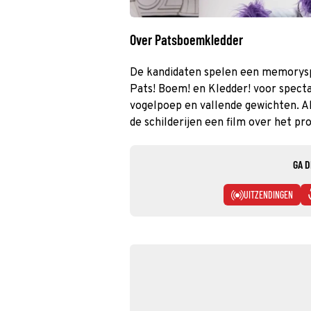
Over Patsboemkledder
De kandidaten spelen een memoryspe
Pats! Boem! en Kledder! voor specta
vogelpoep en vallende gewichten. Al
de schilderijen een film over het p
GA D
UITZENDINGEN