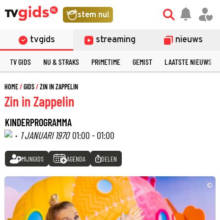
stem nu!
tvgids
streaming
nieuws
TV GIDS
NU & STRAKS
PRIMETIME
GEMIST
LAATSTE NIEUWS
HOME
GIDS
ZIN IN ZAPPELIN
Zin in Zappelin
KINDERPROGRAMMA
·
1 JANUARI 1970
01:00 - 01:00
MIJNGIDS
AGENDA
DELEN
©