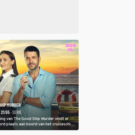
SHIP MURDER
- 21:55
· SERIE
ring van The Good Ship Murder vindt er
rd plaats aan boord van het cruiseschip,
 een bemanningslid het slachtoffer is en