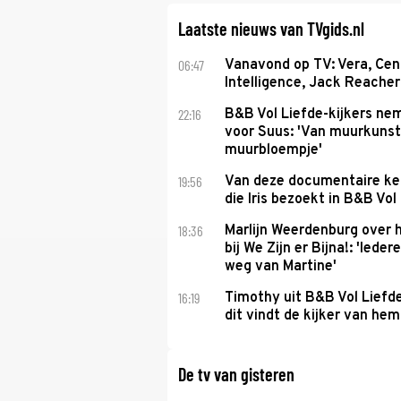
Laatste nieuws van TVgids.nl
06:47
Vanavond op TV: Vera, Cen
Intelligence, Jack Reacher
22:16
B&B Vol Liefde-kijkers ne
voor Suus: 'Van muurkunst
muurbloempje'
19:56
Van deze documentaire ke
die Iris bezoekt in B&B Vol
18:36
Marlijn Weerdenburg over 
bij We Zijn er Bijna!: 'Iede
weg van Martine'
16:19
Timothy uit B&B Vol Liefde 
dit vindt de kijker van hem
De tv van gisteren