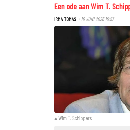
Een ode aan Wim T. Schipp
IRMA TOMAS
16 JUNI 2026 15:57
·
Wim T. Schippers