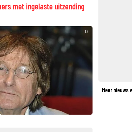
ers met ingelaste uitzending
©
Meer nieuws v