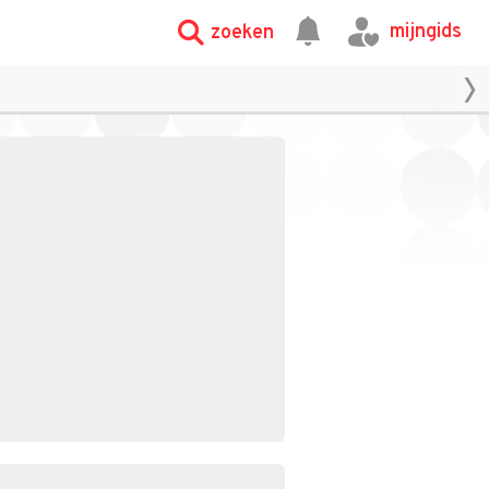
mijngids
zoeken