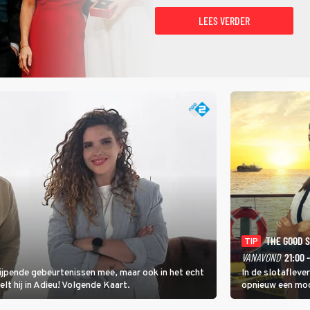
LEES VERDER
THE GOOD 
TIP
VANAVOND
21:00 
rijpende gebeurtenissen mee, maar ook in het echt
In de slotafleve
elt hij in Adieu! Volgende Kaart.
opnieuw een moo
waarbij dit keer