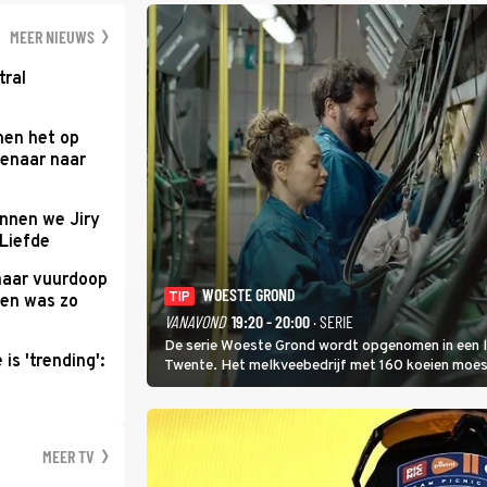
kapitein Marlowe 
MEER NIEUWS
tral
men het op
enaar naar
nnen we Jiry
 Liefde
haar vuurdoop
WOESTE GROND
TIP
reen was zo
VANAVOND
19:20 - 20:00
· SERIE
De serie Woeste Grond wordt opgenomen in een l
is 'trending':
Twente. Het melkveebedrijf met 160 koeien moest 
2000-gebied ligt. In de serie heerst er een gevaar
MEER TV