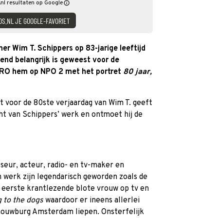
nl resultaten op Google
DS.NL JE GOOGLE-FAVORIET
r Wim T. Schippers op 83-jarige leeftijd
end belangrijk is geweest voor de
VPRO hem op NPO 2 met het portret
80 jaar,
 voor de 80ste verjaardag van Wim T. geeft
ht van Schippers’ werk en ontmoet hij de
sseur, acteur, radio- en tv-maker en
n werk zijn legendarisch geworden zoals de
e eerste krantlezende blote vrouw op tv en
 to the dogs
waardoor er ineens allerlei
houwburg Amsterdam liepen. Onsterfelijk