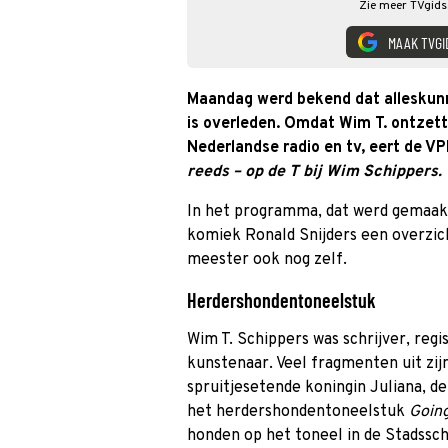
Zie meer TVgids.
MAAK TVGI
Maandag werd bekend dat alleskunne
is overleden. Omdat Wim T. ontzett
Nederlandse radio en tv, eert de 
reeds – op de T bij Wim Schippers.
In het programma, dat werd gemaakt
komiek Ronald Snijders een overzic
meester ook nog zelf.
Herdershondentoneelstuk
Wim T. Schippers was schrijver, regi
kunstenaar. Veel fragmenten uit zij
spruitjesetende koningin Juliana, d
het herdershondentoneelstuk
Going
honden op het toneel in de Stadssc