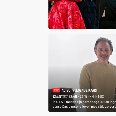
ADIEU! VOLGENDE KAART
TIP
VANAVOND
22:40 - 23:15
· RELIGIEUS
In GTST maakt zijn personage Julian ing
staat Cas Jansens leven niet stil, zo vert