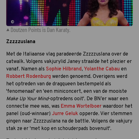
©
Doutzen Points is Dan Karaty.
Zzzzzuslana
Met de Italiaanse vlag paradeerde Zzzzzuslana over de
catwalk. Volgens vakjurylid Janey straalde het plezier er
vanaf. Namen als
Sophie Hilbrand
,
Yolanthe Cabau
en
Robbert Rodenburg
werden genoemd. Overigens werd
het optreden van de dragqueen bestempeld als
'fenomenaal' en 'een miniconcert, een van de mooiste
Make Up Your Mind
-optredens ooit'. De BN’er waar een
connectie mee was, was
Emma Wortelboer
waardoor het
panel (oud-winnaar)
Jurre Geluk
opperde. Vier stemmen
gingen naar Zzzzzuslana na de battle. Volgens de vakjury
stak ze er 'met kop en schouderpads bovenuit'.