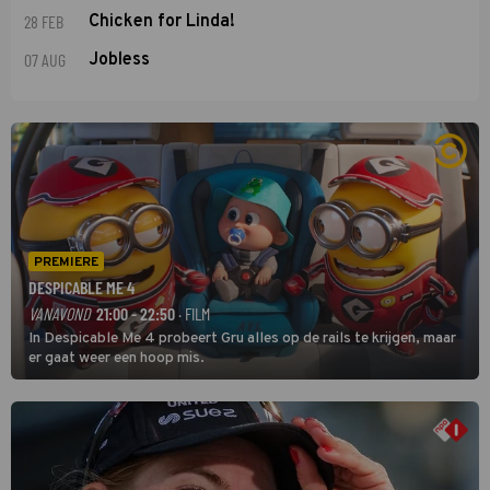
28 FEB
Chicken for Linda!
07 AUG
Jobless
PREMIERE
DESPICABLE ME 4
VANAVOND
21:00 - 22:50
· FILM
In Despicable Me 4 probeert Gru alles op de rails te krijgen, maar
er gaat weer een hoop mis.