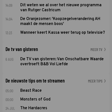
14:09
Dit weten we al over het nieuwe programma
van Rutger Castricum
14:04
De Oranjezomer: 'Koopzegelverandering AH
maakt de mensen boos'
13:23
Wanneer keert Kassa weer terug op televisie?
De tv van gisteren
MEER TV
6 AUG
De TV van gisteren: Van Onschatbare Waarde
overtroeft B&B Vol Liefde
De nieuwste tips om te streamen
MEER TIPS
05:00
Beast Race
00:00
Monsters of God
24 JUL
The Hardacres