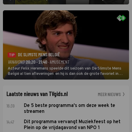
eerste wedstrijd van het nieuwe Eredivisieseizoen. De nieuwe
oefenmeester is Johan Plat en hij wil aanvallend voetballen.
DE SLIMSTE MENS BELGIË
TIP
VANAVOND
20:20 - 21:40
· AMUSEMENT
Acteur Felix Heremans speelde dit seizoen van De Slimste Mens
België al tien afleveringen en hij is dan ook de grote favoriet in
deze seizoensfinale. En er is Nederlandse inbreng, want komiek
Soundos El Ahmadi neemt plaats aan de jurytafel.
Laatste nieuws van TVgids.nl
MEER NIEUWS
16:39
De 5 beste programma's om deze week te
streamen
14:47
Dit programma vervangt Muziekfeest op het
Plein op de vrijdagavond van NPO 1