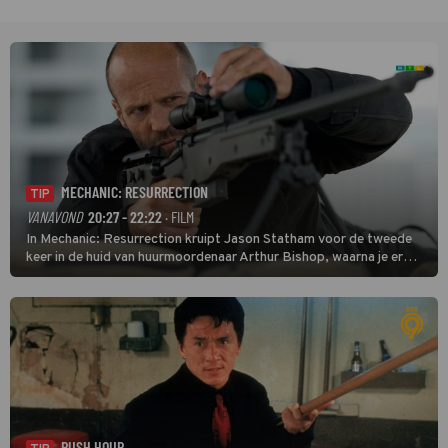
MECHANIC: RESURRECTION
TIP
VANAVOND
20:27 - 22:22
· FILM
In Mechanic: Resurrection kruipt Jason Statham voor de tweede
keer in de huid van huurmoordenaar Arthur Bishop, waarna je er
donder op kunt zeggen dat er van Bishops geplande pensioen niet
veel terechtkomt.
RUSH HOUR