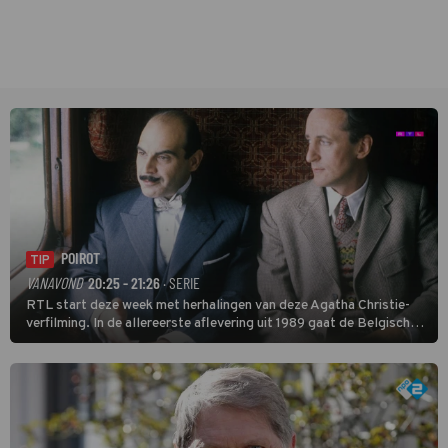
POIROT
TIP
VANAVOND
20:25 - 21:26
· SERIE
RTL start deze week met herhalingen van deze Agatha Christie-
verfilming. In de allereerste aflevering uit 1989 gaat de Belgische
speurder op zoek naar een vermiste kok. Poirot raakt al snel
verwikkeld in een moordzaak. (HH)