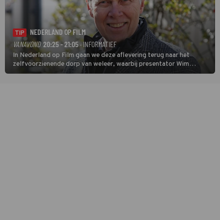
NEDERLAND OP FILM
TIP
VANAVOND
20:25 - 21:05
· INFORMATIEF
In Nederland op Film gaan we deze aflevering terug naar het
zelfvoorzienende dorp van weleer, waarbij presentator Wim
Daniëls de kijkers meeneemt op reis door de tijd aan de hand van
unieke amateurbeelden uit verschillende decennia. (HH)