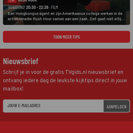
TIP
VANAVOND
20:30 - 22:26
· FILM
Een Hongkongse agent en zijn Amerikaanse collega werken in de
actiekomedie Rush Hour samen aan een zaak. Dat gaat niet altijd
van een leien dakje.
TOON MEER TIPS
Nieuwsbrief
Schrijf je in voor de gratis TVgids.nl nieuwsbrief en
ontvang iedere dag de leukste kijktips direct in jouw
mailbox!
AANMELDEN