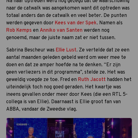
Na haar optreden werd nog gezegd dat de waarschuwing
naar de catwalk was aangekomen want dit optreden was
totaal anders dan de catwalk en veel beter. De punten
werden gegeven door
Kees van der Spek
. Namen als
Rob Kemps
en
Anniko van Santen
werden nog
genoemd, maar de juiste naam zat er niet tussen.
Sabrina Bescheur was
Ellie Lust
. Ze vertelde dat ze een
aantal maanden geleden gebeld werd om weer mee te
doen en dat ze amper hoefde na te denken. “Er zijn
geen verliezers in dit programma”, stelde ze. Het was
geweldig voegde ze toe. Fred en
Ruth Jacott
hadden het
uiteindelijk toch nog goed geraden. Het kwartje was
ineens gevallen onder meer door Kees (die een RTL 5-
collega is van Ellie). Daarnaast is Ellie groot fan van
ABBA, vandaar de Zweedse vlag.