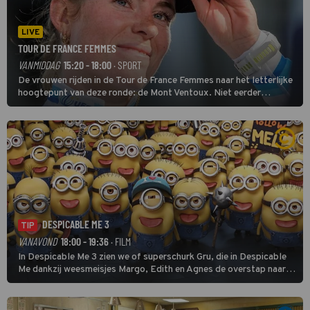
LIVE
TOUR DE FRANCE FEMMES
VANMIDDAG
15:20 - 18:00
· SPORT
De vrouwen rijden in de Tour de France Femmes naar het letterlijke
hoogtepunt van deze ronde: de Mont Ventoux. Niet eerder
finishten de vrouwen voor deze koers op deze kale col uit de
buitencategorie. De aanloop naar de slotklim is vlak.
DESPICABLE ME 3
TIP
VANAVOND
18:00 - 19:36
· FILM
In Despicable Me 3 zien we of superschurk Gru, die in Despicable
Me dankzij weesmeisjes Margo, Edith en Agnes de overstap naar
het rechte pad maakte, ook op dat pad weet te blijven.