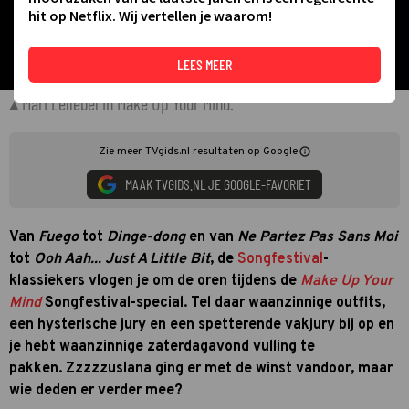
hit op Netflix. Wij vertellen je waarom!
LEES MEER
Mari Lellebel in Make Up Your Mind.
Zie meer TVgids.nl resultaten op Google
MAAK TVGIDS.NL JE GOOGLE-FAVORIET
Van
Fuego
tot
Dinge-dong
en van
Ne Partez Pas Sans Moi
tot
Ooh Aah... Just A Little Bit
, de
Songfestival
-
klassiekers vlogen je om de oren tijdens de
Make Up Your
Mind
Songfestival-special. Tel daar waanzinnige outfits,
een hysterische jury en een spetterende vakjury bij op en
je hebt waanzinnige zaterdagavond vulling te
pakken. Zzzzzuslana ging er met de winst vandoor, maar
wie deden er verder mee?