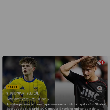
START
STUDIO SPORT VOETBAL
VANAVOND
22:25 - 23:00
· SPORT
Traditiegetrouw bijt een gepromoveerde club het spits af in Studio
Sport Voetbal, waarbij SC Cambuur Excelsior ontvangt in de