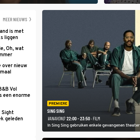
gen Edson da Graça en Marc-Marie Huijbregts.
Amsterdamse Mus
optredende artie
wereld als zang
MEER NIEUWS
and is met
s liggen
e, Oh, wat
Summer
e over nieuw
emaal
 B&B Vol
as een enorme
PREMIERE
SING SING
t Sight
VANAVOND
22:00 - 23:50
· FILM
ek geleden
In Sing Sing gebruiken enkele gevangenen theater 