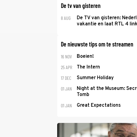
De tv van gisteren
8 AUG
De TV van gisteren: Nederl
vakantie en laat RTL 4 link
De nieuwste tips om te streamen
16 NOV
Boeien!
25 APR
The Intern
17 DEC
Summer Holiday
01 JAN
Night at the Museum: Secr
Tomb
01 JAN
Great Expectations