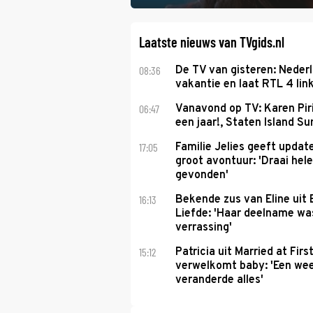
het samen met rapper Keizer opneemt te
Laatste nieuws van TVgids.nl
08:36
De TV van gisteren: Nederl
vakantie en laat RTL 4 link
06:47
Vanavond op TV: Karen Piri
een jaar!, Staten Island 
17:05
Familie Jelies geeft updat
groot avontuur: 'Draai hel
gevonden'
16:13
Bekende zus van Eline uit
Liefde: 'Haar deelname w
verrassing'
15:12
Patricia uit Married at Firs
verwelkomt baby: 'Een we
veranderde alles'