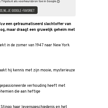
g TVgids.nl als voorkeursbron toe in Google.
DS.NL JE GOOGLE-FAVORIET
ice
een getraumatiseerd slachtoffer van
log, maar draagt een gruwelijk geheim met
rekt in de zomer van 1947 naar New York
aakt hij kennis met zijn mooie, mysterieuze
n gepassioneerde verhouding heeft met
ohemien die aan heftige
n Stingo haar levensgeschiedenis en het