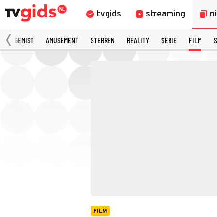
tvgids
streaming
n
N
GEMIST
AMUSEMENT
STERREN
REALITY
SERIE
FILM
S
FILM