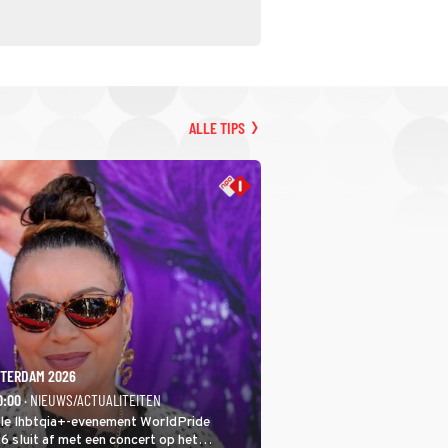
ALLE TIPS
TERDAM 2026
0:00
· NIEUWS/ACTUALITEITEN
ale lhbtqia+-evenement WorldPride
sluit af met een concert op het