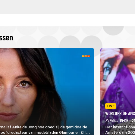
issen
LIVE
WORLDPRIDE AMS
STRAKS
19:05 - 2
rnalist Anke de Jong hoe goed zij de gemiddelde
Het internation
 hoofdredacteur van modebladen Glamour en Elle
Amsterdam 2026 