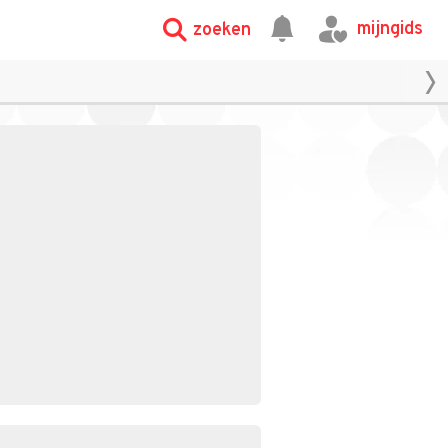
mijngids
zoeken