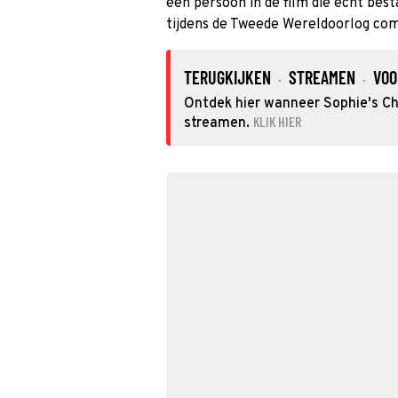
één persoon in de film die echt best
tijdens de Tweede Wereldoorlog co
TERUGKIJKEN
STREAMEN
VOO
·
·
Ontdek hier wanneer Sophie's Cho
KLIK HIER
streamen.