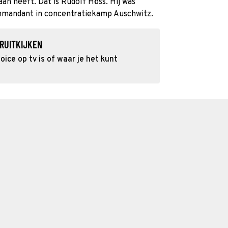
aan heeft. Dat is Rudolf Höss. Hij was
mmandant in concentratiekamp Auschwitz.
RUITKIJKEN
ice op tv is of waar je het kunt