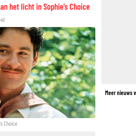
n het licht in Sophie’s Choice
:46
©
Meer nieuws v
's Choice