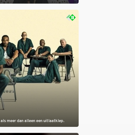
eumplein. Anita Doth is een van de
sten. In de jaren 90 veroverde ze de
eres van 2Unlimited.
als meer dan alleen een uitlaatklep.