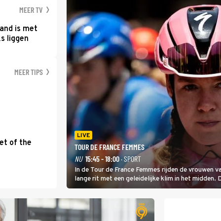
MEER TV
and is met
s liggen
MEER TIPS
LIVE
et of the
TOUR DE FRANCE FEMMES
NU
15:45 - 18:00
· SPORT
In de Tour de France Femmes rijden de vrouwen va
lange rit met een geleidelijke klim in het midden. 
dat is de temperatuur. Het kan in Nice namelijk 