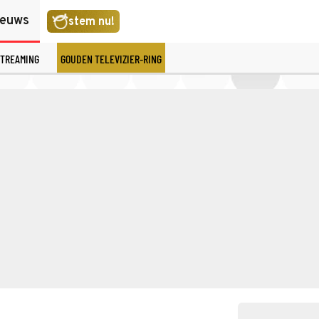
ieuws
stem nu!
TREAMING
GOUDEN TELEVIZIER-RING