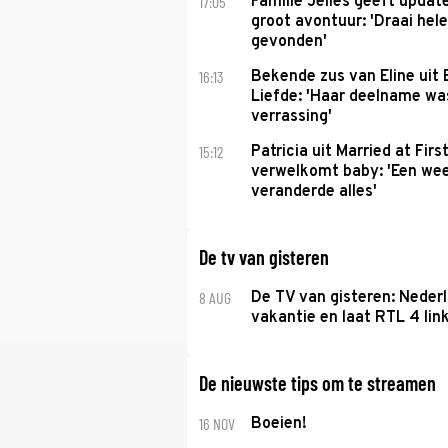
17:05
Familie Jelies geeft updat
groot avontuur: 'Draai hel
gevonden'
16:13
Bekende zus van Eline uit
Liefde: 'Haar deelname w
verrassing'
15:12
Patricia uit Married at Firs
verwelkomt baby: 'Een we
veranderde alles'
De tv van gisteren
8 AUG
De TV van gisteren: Nederl
vakantie en laat RTL 4 link
De nieuwste tips om te streamen
16 NOV
Boeien!