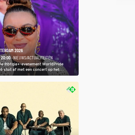
TERDAM 2026
- 20:00
· NIEUWS/ACTUALITEITEN
ale lhbtqia+-evenement WorldPride
sluit af met een concert op het
eumplein. Anita Doth is een van de
sten. In de jaren 90 veroverde ze de
eres van 2Unlimited.