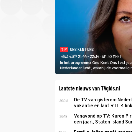
ONS KENT ONS
TIP
VANAVOND
21:44 - 22:34
· AMUSEMENT
In het programma Ons Kent Ons test jou
Nederlander kent, waarbij de voormalig
het samen met rapper Keizer opneemt te
Laatste nieuws van TVgids.nl
08:36
De TV van gisteren: Nederl
vakantie en laat RTL 4 link
06:47
Vanavond op TV: Karen Piri
een jaar!, Staten Island 