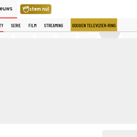
ieuws
stem nu!
TY
SERIE
FILM
STREAMING
GOUDEN TELEVIZIER-RING