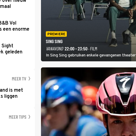
e over nieuw
emaal
 B&B Vol
as een enorme
PREMIERE
SING SING
t Sight
VANAVOND
22:00 - 23:50
· FILM
ek geleden
In Sing Sing gebruiken enkele gevangenen theater 
MEER TV
and is met
s liggen
MEER TIPS