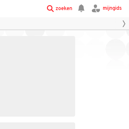
mijngids
zoeken