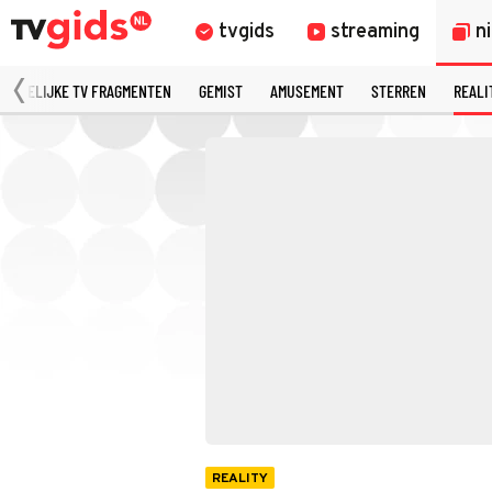
tvgids
streaming
n
MERKELIJKE TV FRAGMENTEN
GEMIST
AMUSEMENT
STERREN
REALI
REALITY