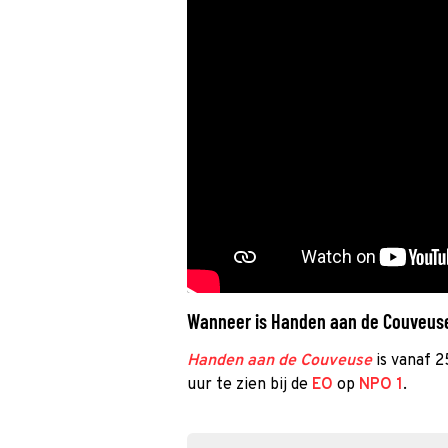
Wanneer is Handen aan de Couveuse 
Handen aan de Couveuse
is vanaf 
uur te zien bij de
EO
op
NPO 1
.