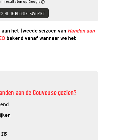
nl resultaten op Google
DS.NL JE GOOGLE-FAVORIET
kt aan het tweede seizoen van
Handen aan
EO
bekend vanaf wanneer we het
 Handen aan de Couveuse gezien?
kend
ijken
 213