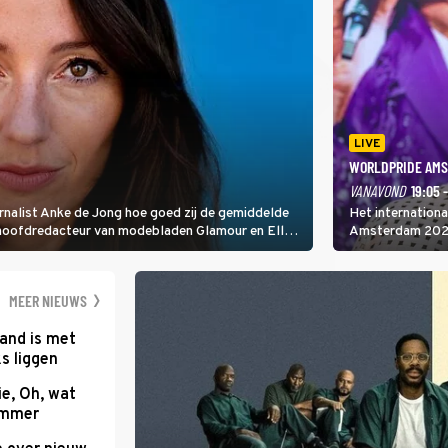
LIVE
WORLDPRIDE AMS
VANAVOND
19:05 
rnalist Anke de Jong hoe goed zij de gemiddelde
Het internation
 hoofdredacteur van modebladen Glamour en Elle
Amsterdam 2026 
gen Edson da Graça en Marc-Marie Huijbregts.
Amsterdamse Mus
optredende artie
wereld als zang
MEER NIEUWS
and is met
s liggen
e, Oh, wat
Summer