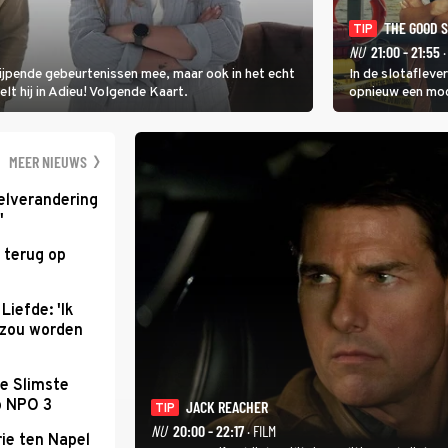
THE GOOD 
TIP
NU
21:00 - 21:55
·
rijpende gebeurtenissen mee, maar ook in het echt
In de slotafleve
elt hij in Adieu! Volgende Kaart.
opnieuw een moo
waarbij dit keer
kapitein Marlowe 
MEER NIEUWS
elverandering
'
 terug op
Liefde: 'Ik
d zou worden
e Slimste
p NPO 3
JACK REACHER
TIP
NU
20:00 - 22:17
· FILM
ie ten Napel