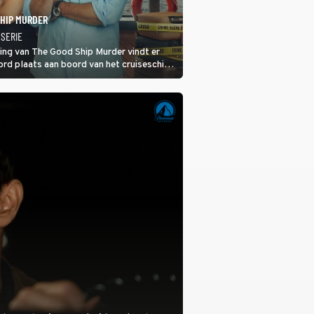
SHIP MURDER
 SERIE
ring van The Good Ship Murder vindt er
rd plaats aan boord van het cruiseschip,
 een bemanningslid het slachtoffer is en
de dader lijkt te zijn.