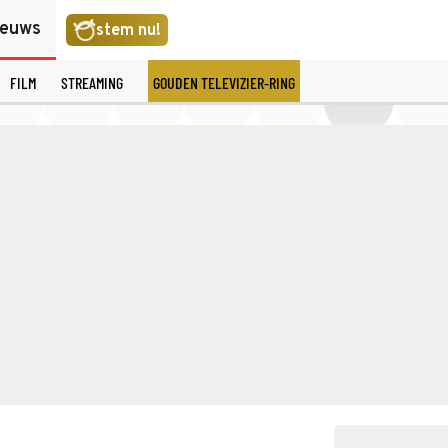
ieuws
stem nu!
FILM
STREAMING
GOUDEN TELEVIZIER-RING