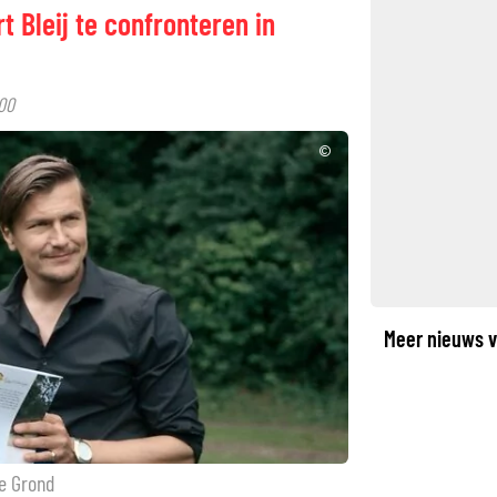
 Bleij te confronteren in
00
©
Meer nieuws v
te Grond