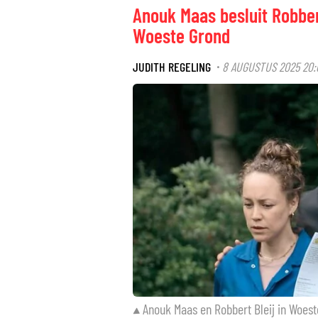
Anouk Maas besluit Robbert
Woeste Grond
JUDITH REGELING
8 AUGUSTUS 2025 20:
·
Anouk Maas en Robbert Bleij in Woes