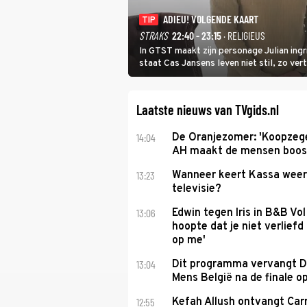
ADIEU! VOLGENDE KAART
TIP
STRAKS
22:40 - 23:15
· RELIGIEUS
In GTST maakt zijn personage Julian ing
staat Cas Jansens leven niet stil, zo vert
Laatste nieuws van TVgids.nl
14:04
De Oranjezomer: 'Koopzeg
AH maakt de mensen boos
13:23
Wanneer keert Kassa weer
televisie?
13:06
Edwin tegen Iris in B&B Vol 
hoopte dat je niet verlief
op me'
13:04
Dit programma vervangt D
Mens België na de finale o
12:55
Kefah Allush ontvangt Carr