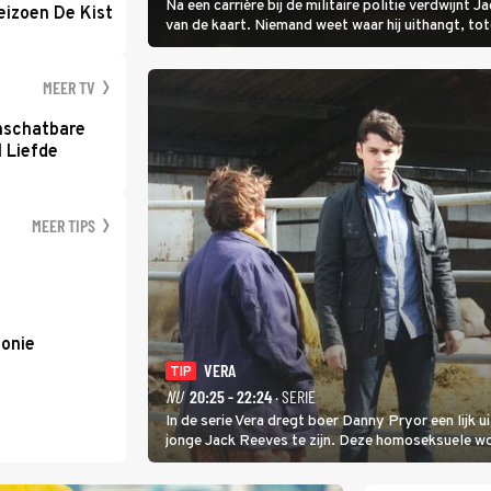
Na een carrière bij de militaire politie verdwijnt
eizoen De Kist
van de kaart. Niemand weet waar hij uithangt, t
hem vraagt.
MEER TV
nschatbare
 Liefde
MEER TIPS
lonie
VERA
TIP
NU
20:25 - 22:24
· SERIE
In de serie Vera dregt boer Danny Pryor een lijk u
jonge Jack Reeves te zijn. Deze homoseksuele 
familie en verliet het kamp met slaande ruzie.