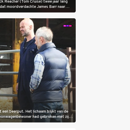
 Jack Reacher (Tom Cruise) twee jaar lang
otdat moordverdachte James Barr naar
it een beerput. Het lichaam blijkt van de
woonwagenbewoner had gebroken met zijn