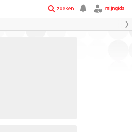
mijngids
zoeken