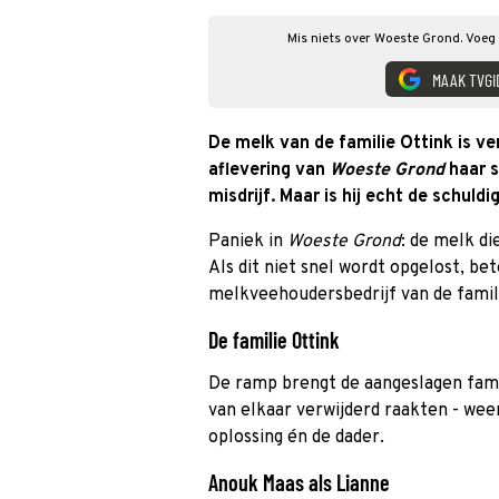
Mis niets over Woeste Grond. Voeg 
MAAK TVGI
De melk van de familie Ottink is ve
aflevering van
Woeste Grond
haar s
misdrijf. Maar is hij echt de schuldi
Paniek in
Woeste Grond
: de melk die
Als dit niet snel wordt opgelost, be
melkveehoudersbedrijf van de famil
De familie Ottink
De ramp brengt de aangeslagen famil
van elkaar verwijderd raakten - weer
oplossing én de dader.
Anouk Maas als Lianne