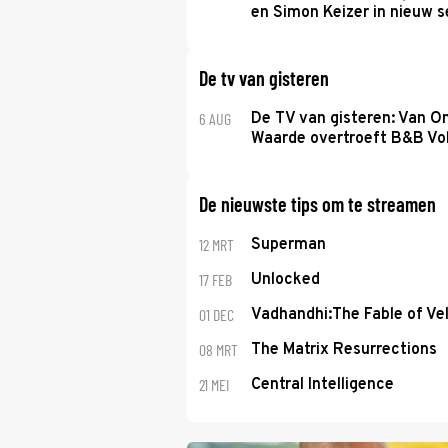
en Simon Keizer in nieuw s
De tv van gisteren
6 AUG
De TV van gisteren: Van O
Waarde overtroeft B&B Vol
De nieuwste tips om te streamen
12 MRT
Superman
17 FEB
Unlocked
01 DEC
Vadhandhi:The Fable of Ve
08 MRT
The Matrix Resurrections
21 MEI
Central Intelligence