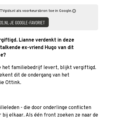
TVgids.nl als voorkeursbron toe in Google.
DS.NL JE GOOGLE-FAVORIET
rgiftigd. Lianne verdenkt in deze
talkende ex-vriend Hugo van dit
ge?
 het familiebedrijf levert, blijkt vergiftigd.
tekent dit de ondergang van het
ie Ottink.
ieleden - die door onderlinge conflicten
 bij elkaar. Als één front zoeken ze naar de