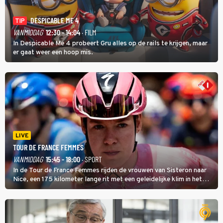
DESPICABLE ME 4
TIP
VANMIDDAG
12:30 - 14:04
· FILM
In Despicable Me 4 probeert Gru alles op de rails te krijgen, maar
er gaat weer een hoop mis.
LIVE
TOUR DE FRANCE FEMMES
VANMIDDAG
15:45 - 18:00
· SPORT
In de Tour de France Femmes rijden de vrouwen van Sisteron naar
Nice, een 175 kilometer lange rit met een geleidelijke klim in het
midden. Dat is mogelijk niet de zwaarste hindernis, dat is de
temperatuur. Het kan in Nice namelijk bloedheet worden.