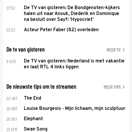
07:52
De TV van gisteren: De Bondgenoten-kijkers
halen uit naar Anouk, Diederik en Dominique
na besluit over Sayf: 'Hypocriet'
07:33
Acteur Peter Faber (82) overleden
De tv van gisteren
MEER TV
8 AUG
De TV van gisteren: Nederland is met vakantie
en laat RTL 4 links liggen
De nieuwste tips om te streamen
MEER TIPS
03 OKT
The End
25 MRT
Louise Bourgeois - Mijn lichaam, mijn sculptuur
25 OKT
Elephant
22 APR
Swan Song