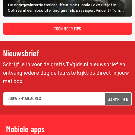
De doorgewinterde taxichauffeur Max (Jamie Foxx) krijgt in
Collateral een absolute ‘bad guy’ als passagier. Vincent (Tom
Cruise) heeft hem nodig om hem de stad door te loodsen om een
wel heel lugubere reden.
TOON MEER TIPS
Nieuwsbrief
Schrijf je in voor de gratis TVgids.nl nieuwsbrief en
ontvang iedere dag de leukste kijktips direct in jouw
mailbox!
AANMELDEN
Mobiele apps