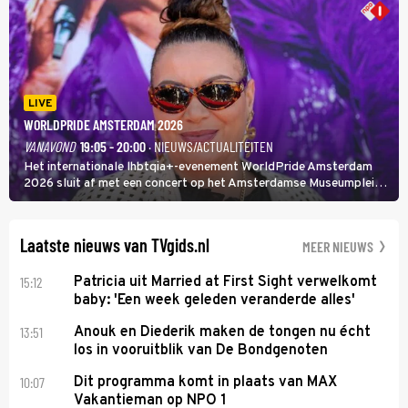
Huijbregts.
LIVE
WORLDPRIDE AMSTERDAM 2026
VANAVOND
19:05 - 20:00
· NIEUWS/ACTUALITEITEN
Het internationale lhbtqia+-evenement WorldPride Amsterdam
2026 sluit af met een concert op het Amsterdamse Museumplein.
Anita Doth is een van de optredende artiesten. In de jaren 90
veroverde ze de wereld als zangeres van 2Unlimited.
Laatste nieuws van TVgids.nl
MEER NIEUWS
15:12
Patricia uit Married at First Sight verwelkomt
baby: 'Een week geleden veranderde alles'
13:51
Anouk en Diederik maken de tongen nu écht
los in vooruitblik van De Bondgenoten
10:07
Dit programma komt in plaats van MAX
Vakantieman op NPO 1