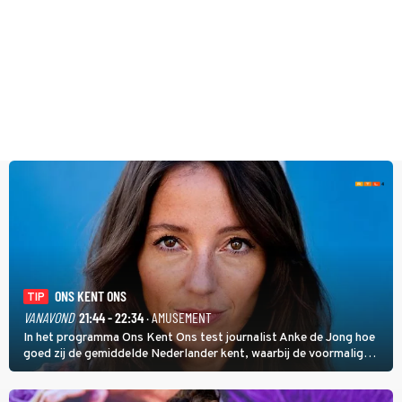
ONS KENT ONS
TIP
VANAVOND
21:44 - 22:34
· AMUSEMENT
In het programma Ons Kent Ons test journalist Anke de Jong hoe
goed zij de gemiddelde Nederlander kent, waarbij de voormalig
hoofdredacteur van modebladen Glamour en Elle het samen met
rapper Keizer opneemt tegen Edson da Graça en Marc-Marie