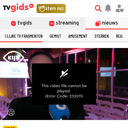
©
stem nu!
tvgids
streaming
nieuws
ERKELIJKE TV FRAGMENTEN
GEMIST
AMUSEMENT
STERREN
REALIT