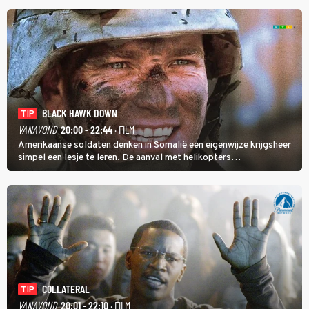
BLACK HAWK DOWN
TIP
VANAVOND
20:00 - 22:44
· FILM
Amerikaanse soldaten denken in Somalië een eigenwijze krijgsheer
simpel een lesje te leren. De aanval met helikopters
verloopt in Black Hawk down dramatisch.
COLLATERAL
TIP
VANAVOND
20:01 - 22:10
· FILM