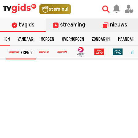
stem nu!
tvgids
streaming
nieuws
TEREN
VANDAAG
MORGEN
OVERMORGEN
ZONDAG
09
MAANDAG
1
ESPN 2