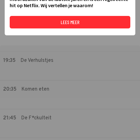
hit op Netflix. Wij vertellen je waarom!
LEES MEER
19:35
De Verhulstjes
20:35
Komen eten
21:45
De F*ckulteit