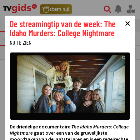
stem nu!
×
De streamingtip van de week: The
tvgids
streaming
nieuws
Idaho Murders: College Nightmare
TEREN
VANDAAG
MORGEN
OVERMORGEN
MAANDAG
10
DINSDAG
1
NU TE ZIEN
PLAY4
©
De driedelige documentaire
The Idaho Murders: College
Nightmare
gaat over een van de gruwelijkste
moordzaken van de laatste jaren en is een regelrechte