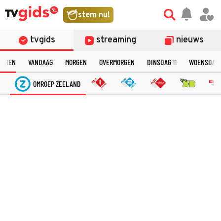
stem nu!
tvgids
streaming
nieuws
TEREN
VANDAAG
MORGEN
OVERMORGEN
DINSDAG
11
WOENSDAG
OMROEP ZEELAND