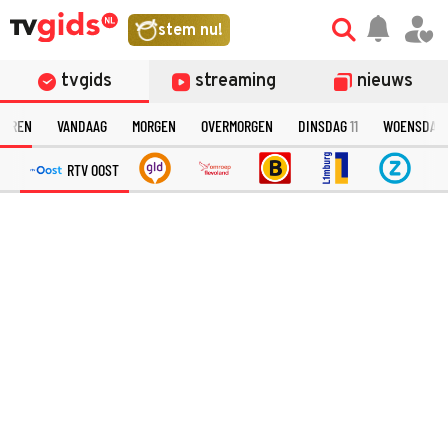
stem nu!
tvgids
streaming
nieuws
TEREN
VANDAAG
MORGEN
OVERMORGEN
DINSDAG
11
WOENSDAG
RTV OOST