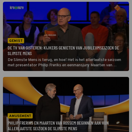
rebellen gewelddadig proberen te stoppen. De wreedheden
beginnen steeds meer aan Johan te knagen, zo zie je in De Oost op
NPO 3.
GEMIST
DE TV VAN GISTEREN: KIJKERS GENIETEN VAN JUBILEUMSEIZOEN DE
SLIMSTE MENS
De Slimste Mens is terug, en hoe! Het is het allerlaatste seizoen
met presentator Philip Freriks en eenmansjury Maarten van
Rossem. Aan het jubileumseizoen doen alleen oud-winnaars en
opvallende oud-kandidaten mee, tot groot enthousiasme van de
kijkers thuis.
AMUSEMENT
PHILIP FRERIKS EN MAARTEN VAN ROSSEM BEGINNEN AAN HUN
ALLERLAATSTE SEIZOEN DE SLIMSTE MENS