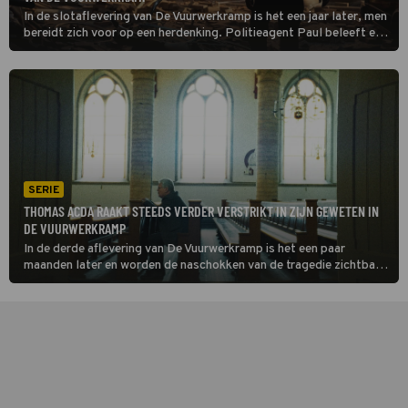
In de slotaflevering van De Vuurwerkramp is het een jaar later, men
bereidt zich voor op een herdenking. Politieagent Paul beleeft een
heftige flashback van die bewuste middag.
SERIE
THOMAS ACDA RAAKT STEEDS VERDER VERSTRIKT IN ZIJN GEWETEN IN
DE VUURWERKRAMP
In de derde aflevering van De Vuurwerkramp is het een paar
maanden later en worden de naschokken van de tragedie zichtbaar.
De burgemeester staat onder zware druk.