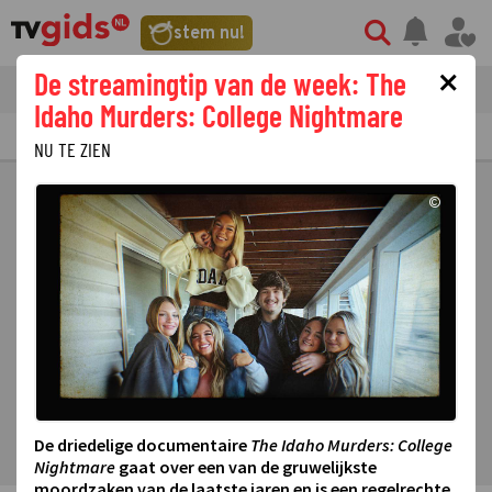
stem nu!
×
De streamingtip van de week: The
tvgids
streaming
nieuws
Idaho Murders: College Nightmare
TV GIDS
NU & STRAKS
PRIMETIME
GEMIST
LAATSTE NIEUWS
NU TE ZIEN
©
De driedelige documentaire
The Idaho Murders: College
Nightmare
gaat over een van de gruwelijkste
moordzaken van de laatste jaren en is een regelrechte