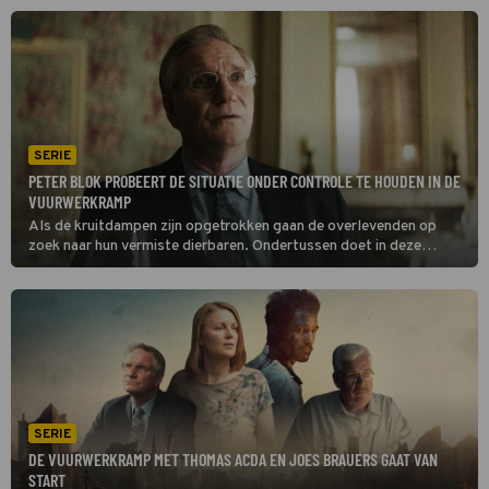
voetnoot de geschiedenis ingaan.’
SERIE
PETER BLOK PROBEERT DE SITUATIE ONDER CONTROLE TE HOUDEN IN DE
VUURWERKRAMP
Als de kruitdampen zijn opgetrokken gaan de overlevenden op
zoek naar hun vermiste dierbaren. Ondertussen doet in deze
aflevering van De Vuurwerkramp de burgemeester er alles aan om
de situatie onder controle te houden. Dat blijkt nog niet zo heel
eenvoudig.
SERIE
DE VUURWERKRAMP MET THOMAS ACDA EN JOES BRAUERS GAAT VAN
START