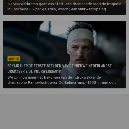
De Vuurwerkramp gaat van start, een dramaserie rond de tragedie
in Enschede 25 jaar geleden, waarbij een vuurwerkopslag
ontplofte en een complete woonwijk werd weggevaagd.
SERIE
BEKIJK HIER DE EERSTE BEELDEN VAN DE NIEUWE NEDERLANDSE
DRAMASERIE DE VUURWERKRAMP
We zijn nog maar net bekomen van de indrukwekkende
dramaserie Rampvlucht over De Bijlmerramp (1992), maar de
volgende reeks staat alweer op ons te wachten. De Vuurwerkramp
gaat over de gelijknamige ramp die in 2000 plaatsvond.