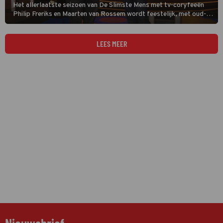
Het allerlaatste seizoen van De Slimste Mens met tv-coryfeeën
Philip Freriks en Maarten van Rossem wordt feestelijk, met oud-
winnaars en andere opvallende oud-deelnemers. Met in deze start:
Joes Brauers, Angela de Jong en Klaas Dijkhoff.
LEES MEER