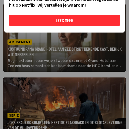
hit op Netflix. Wij vertellen je waarom!
LEES MEER
AMUSEMENT
KOSTUUMDRAMA GRAND HOTEL AAN ZEE STRIKT BEKENDE CAST: BEKIJK
WIE MEESPELEN
Begin oktober lieten we je al weten dat er met Grand Hotel aan
Zee een heus romantisch kostuumdrama naar de NPO komt en nu
kunnen we je ook vertellen welke acteurs daar zoal in gaan
schitteren. Thekla Reuten is er daar een van. Lees snel verder.
SERIE
JOES BRAUERS KRIJGT EEN HEFTIGE FLASHBACK IN DE SLOTAFLEVERING
VAN DE VUURWERKRAMP