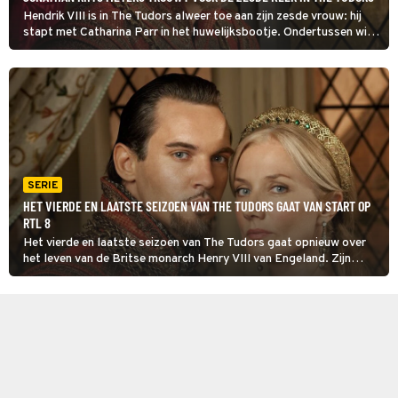
Hendrik VIII is in The Tudors alweer toe aan zijn zesde vrouw: hij
stapt met Catharina Parr in het huwelijksbootje. Ondertussen wil
hij samen met keizer Karel V een grootschalige invasie van Frankrijk
op poten zetten.
SERIE
HET VIERDE EN LAATSTE SEIZOEN VAN THE TUDORS GAAT VAN START OP
RTL 8
Het vierde en laatste seizoen van The Tudors gaat opnieuw over
het leven van de Britse monarch Henry VIII van Engeland. Zijn
gezondheid holt achteruit en dit leidt bij hem tot paranoia. Zijn
relaties verlopen daarnaast onstuimig.