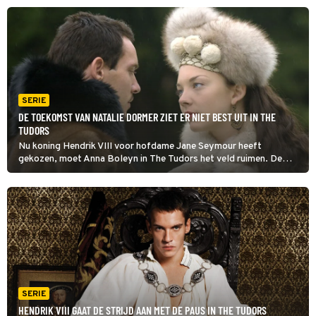
over Hendriks optreden tegen de katholieke kerk.
SERIE
DE TOEKOMST VAN NATALIE DORMER ZIET ER NIET BEST UIT IN THE
TUDORS
Nu koning Hendrik VIII voor hofdame Jane Seymour heeft
gekozen, moet Anna Boleyn in The Tudors het veld ruimen. De
koningin wordt beschuldigd van hekserij en overspel, en net als
haar vermeende minnaars opgesloten in de Tower.
SERIE
HENDRIK VIII GAAT DE STRIJD AAN MET DE PAUS IN THE TUDORS