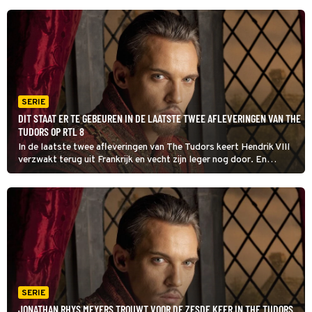
SERIE
DIT STAAT ER TE GEBEUREN IN DE LAATSTE TWEE AFLEVERINGEN VAN THE
TUDORS OP RTL 8
In de laatste twee afleveringen van The Tudors keert Hendrik VIII
verzwakt terug uit Frankrijk en vecht zijn leger nog door. En
Catharina Parr dreigt in de problemen te komen door het voeren
van religieuze discussies.
SERIE
JONATHAN RHYS MEYERS TROUWT VOOR DE ZESDE KEER IN THE TUDORS