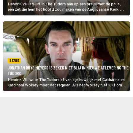
Hendrik VIII stuurt in The Tudors aan op een breuk met de paus,
een zet die hem het hoofd zou maken van de Anglicaanse Kerk.
Daarna zou niets hem meer in de weg staan om zijn huidige huwelijk
te ontbinden en te trouwen met Anna Boleyn.
SERIE
JONATHAN RHYS MEYERS IS ZEKER NIET BLIJ IN NIEUWE AFLEVERING THE
TUDORS
Hendrik VIII wil in The Tudors af van zijn huwelijk met Catharina en
kardinaal Wolsey moet dat regelen. Als het Wolsey niet lukt om
pauselijke toestemming te krijgen, zet de koning hem uit zijn
functie. De kardinaal raakt geïsoleerd.