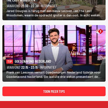
VANAVOND
21:30 - 22:30
· INFORMATIEF
Jared Douglas is terug met een nieuw seizoen van The Last
Woodsmen, waarin de opdracht groter is dan ooit. In acht weken
tijd probeert hij een miljoen dollar bij elkaar te vergaren om de
toekomst van het houthakkersbedrijf te verzekeren.
GOEDENAVOND NEDERLAND
TIP
VANAVOND
22:15 - 23:15
· INFORMATIEF
Frank van Leeuwen verruilt Goedemorgen Nederland tijdelijk voor
Goedenavond Nederland. De laatste drie weken presenteert de
journalist en De Slimste Mens-winnaar deze avondtalkshow om en
om met Sam Hagens, die er al vanaf het begin bij is.
TOON MEER TIPS