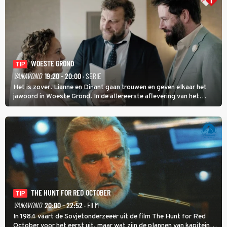
WOESTE GROND
TIP
VANAVOND
19:20 - 20:00
· SERIE
Het is zover. Lianne en Dinant gaan trouwen en geven elkaar het
jawoord in Woeste Grond. In de allereerste aflevering van het
eerste seizoen kwam Lianne vanuit de Randstad naar Twente. Daar
is ze inmiddels helemaal op haar plek.
THE HUNT FOR RED OCTOBER
TIP
VANAVOND
20:00 - 22:52
· FILM
In 1984 vaart de Sovjetonderzeeër uit de film The Hunt for Red
October voor het eerst uit, maar wat zijn de plannen van kapitein