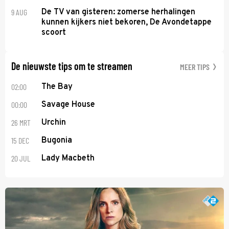
9 AUG
De TV van gisteren: zomerse herhalingen
kunnen kijkers niet bekoren, De Avondetappe
scoort
De nieuwste tips om te streamen
MEER TIPS
02:00
The Bay
00:00
Savage House
26 MRT
Urchin
15 DEC
Bugonia
20 JUL
Lady Macbeth