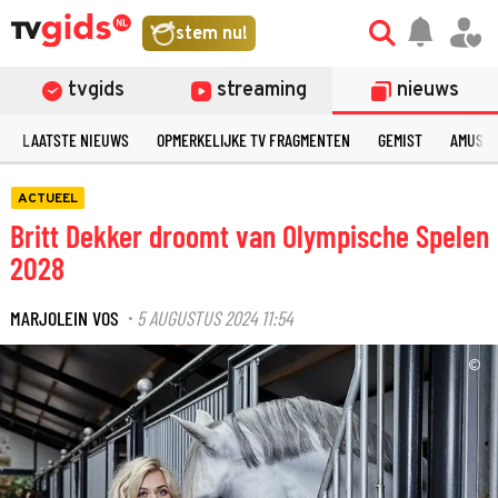
stem nu!
tvgids
streaming
nieuws
LAATSTE NIEUWS
OPMERKELIJKE TV FRAGMENTEN
GEMIST
AMUSE
ACTUEEL
Britt Dekker droomt van Olympische Spelen
2028
MARJOLEIN VOS
5 AUGUSTUS 2024 11:54
·
©