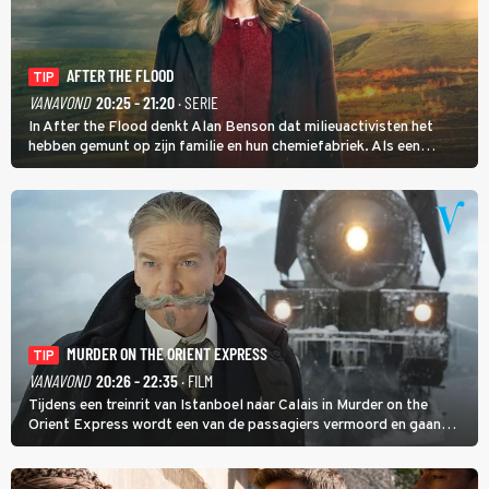
AFTER THE FLOOD
TIP
VANAVOND
20:25 - 21:20
· SERIE
In After the Flood denkt Alan Benson dat milieuactivisten het
hebben gemunt op zijn familie en hun chemiefabriek. Als een
brandende boodschap in het veen de boel op scherp zet, besluit
Jo Marshall de jonge Finn Allen aan de tand te voelen.
MURDER ON THE ORIENT EXPRESS
TIP
VANAVOND
20:26 - 22:35
· FILM
Tijdens een treinrit van Istanboel naar Calais in Murder on the
Orient Express wordt een van de passagiers vermoord en gaan
detective Hercule Poirot en zijn snor uitzoeken wie van de andere
treinreizigers de dader is.