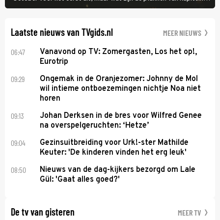
Marko Ramius?
Laatste nieuws van TVgids.nl
MEER NIEUWS
06:47
Vanavond op TV: Zomergasten, Los het op!,
Eurotrip
09:29
Ongemak in de Oranjezomer: Johnny de Mol
wil intieme ontboezemingen nichtje Noa niet
horen
09:13
Johan Derksen in de bres voor Wilfred Genee
na overspelgeruchten: ‘Hetze’
09:04
Gezinsuitbreiding voor Urk!-ster Mathilde
Keuter: 'De kinderen vinden het erg leuk'
08:50
Nieuws van de dag-kijkers bezorgd om Lale
Gül: 'Gaat alles goed?'
De tv van gisteren
MEER TV