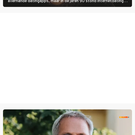
allerhande datingapps, maar in de jaren 90 stond internetdating
nog in de kinderschoenen. In de film You've Got Mail zie je dat
terug.