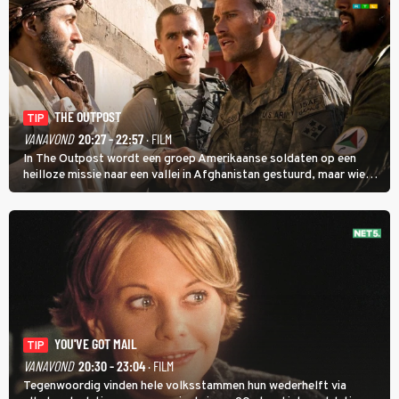
THE OUTPOST
TIP
VANAVOND
20:27 - 22:57
· FILM
In The Outpost wordt een groep Amerikaanse soldaten op een
heilloze missie naar een vallei in Afghanistan gestuurd, maar wie
overleeft daar een aanval?
YOU'VE GOT MAIL
TIP
VANAVOND
20:30 - 23:04
· FILM
Tegenwoordig vinden hele volksstammen hun wederhelft via