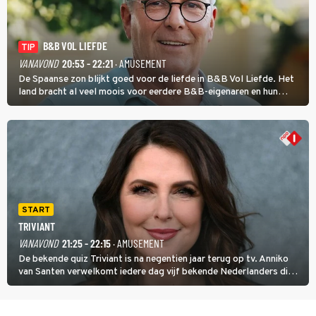
B&B VOL LIEFDE
TIP
VANAVOND
20:53 - 22:21
· AMUSEMENT
De Spaanse zon blijkt goed voor de liefde in B&B Vol Liefde. Het
land bracht al veel moois voor eerdere B&B-eigenaren en hun
partners. Ook Paul runt zijn gastenverblijf in Spanje. De 62-jarige
weduwnaar stuurt aan op een nieuw hoofdstuk.
START
TRIVIANT
VANAVOND
21:25 - 22:15
· AMUSEMENT
De bekende quiz Triviant is na negentien jaar terug op tv. Anniko
van Santen verwelkomt iedere dag vijf bekende Nederlanders die
vragen beantwoorden in verschillende categorieën. De beste
speler gaat direct door naar de finaleweek.