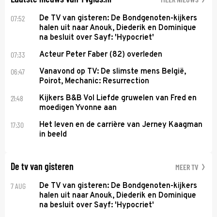
07:52
De TV van gisteren: De Bondgenoten-kijkers
halen uit naar Anouk, Diederik en Dominique
na besluit over Sayf: 'Hypocriet'
07:33
Acteur Peter Faber (82) overleden
06:47
Vanavond op TV: De slimste mens België,
Poirot, Mechanic: Resurrection
21:48
Kijkers B&B Vol Liefde gruwelen van Fred en
moedigen Yvonne aan
17:30
Het leven en de carrière van Jerney Kaagman
in beeld
De tv van gisteren
MEER TV
7 AUG
De TV van gisteren: De Bondgenoten-kijkers
halen uit naar Anouk, Diederik en Dominique
na besluit over Sayf: 'Hypocriet'