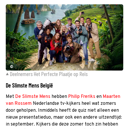
©
Deelnemers Het Perfecte Plaatje op Reis
De Slimste Mens België
Met
De Slimste Mens
hebben
Philip Freriks
en
Maarten
van Rossem
Nederlandse tv-kijkers heel wat zomers
door geholpen. Inmiddels heeft de quiz niet alleen een
nieuw presentatieduo, maar ook een andere uitzendtijd:
in september. Kijkers die deze zomer toch zin hebben