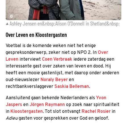
©
Ashley Jensen en&nbsp;Alison O'Donnell in Shetland&nbsp;
Over Leven en Kloostergasten
Voetbal is de komende weken niet het enige
gespreksonderwerp, zeker niet op NPO 2. In
Over
Leven
interviewt
Coen Verbraak
iedere zaterdag een
interessante gast over zaken van leven en dood. Hij
heeft een mooie gastenlijst, met daarop onder anderen
oud-nieuwslezer
Noraly Beyer
en
rechtbankverslaggever
Saskia Belleman
.
Aansluitend gaan bekende Nederlanders als
Yvon
Jaspers
en
Jörgen Raymann
op zoek naar spiritualiteit
in
Kloostergasten
. Tot slot ontvangt
Rachel Rosier
in
Adieu
gasten voor gesprekken over God en geloof.