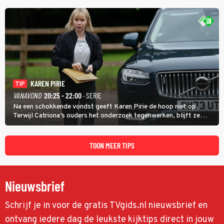
jaar waarin ze allebei eindtwintigers waren.
KAREN PIRIE
TIP
VANAVOND
20:25 - 22:00
· SERIE
Na een schokkende vondst geeft Karen Pirie de hoop niet op.
Terwijl Catriona's ouders het onderzoek tegenwerken, blijft ze
speuren naar Adam. In deze slotaflevering van Karen Pirie leidt het
spoor via Frankrijk en Italië naar Malta.
TOON MEER TIPS
Nieuwsbrief
Schrijf je in voor de gratis TVgids.nl nieuwsbrief en
ontvang iedere dag de leukste kijktips direct in jouw