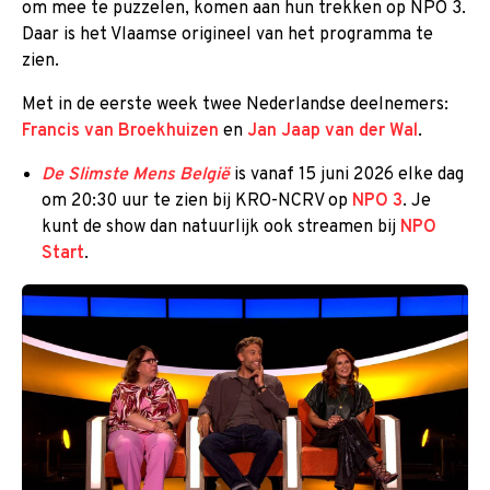
om mee te puzzelen, komen aan hun trekken op NPO 3.
Daar is het Vlaamse origineel van het programma te
zien.
Met in de eerste week twee Nederlandse deelnemers:
Francis van Broekhuizen
en
Jan Jaap van der Wal
.
De Slimste Mens België
is vanaf 15 juni 2026 elke dag
om 20:30 uur te zien bij KRO-NCRV op
NPO 3
. Je
kunt de show dan natuurlijk ook streamen bij
NPO
Start
.