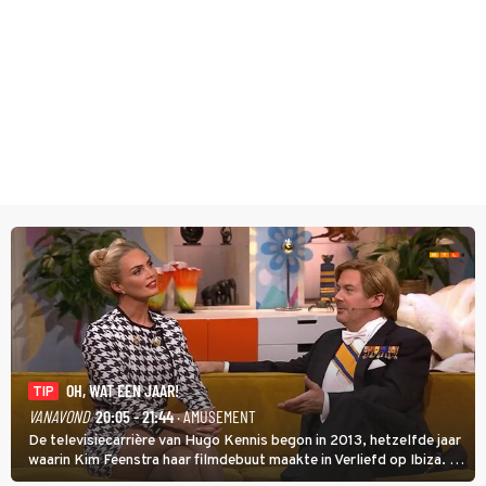
OH, WAT EEN JAAR!
TIP
VANAVOND
20:05 - 21:44
· AMUSEMENT
De televisiecarrière van Hugo Kennis begon in 2013, hetzelfde jaar
waarin Kim Feenstra haar filmdebuut maakte in Verliefd op Ibiza. In
Oh, Wat een Jaar! wordt duidelijk wat ze nog meer weten van het