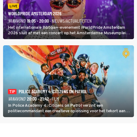
LIVE
WORLDPRIDE AMSTERDAM 2026
VANAVOND
19:05 - 20:00
· NIEUWS/ACTUALITEITEN
Het internationale lhbtqia+-evenement WorldPride Amsterdam
2026 sluit af met een concert op het Amsterdamse Museumplein.
Anita Doth is een van de optredende artiesten. In de jaren 90
veroverde ze de wereld als zangeres van 2Unlimited.
POLICE ACADEMY 4: CITIZENS ON PATROL
TIP
VANAVOND
20:00 - 21:42
· FILM
In Police Academy 4: Citizens on Patrol verzint een
politiecommandant een creatieve oplossing voor het tekort aan
agenten.