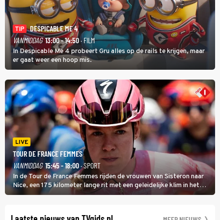
DESPICABLE ME 4
TIP
VANMIDDAG
13:00 - 14:50
· FILM
In Despicable Me 4 probeert Gru alles op de rails te krijgen, maar
er gaat weer een hoop mis.
LIVE
TOUR DE FRANCE FEMMES
VANMIDDAG
15:45 - 18:00
· SPORT
In de Tour de France Femmes rijden de vrouwen van Sisteron naar
Nice, een 175 kilometer lange rit met een geleidelijke klim in het
midden. Dat is mogelijk niet de zwaarste hindernis, dat is de
temperatuur. Het kan in Nice namelijk bloedheet worden.
Laatste nieuws van TVgids.nl
MEER NIEUWS