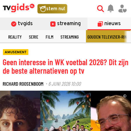
stem nu!
tvgids
streaming
nieuws
N
REALITY
SERIE
FILM
STREAMING
GOUDEN TELEVIZIER-RING
AMUSEMENT
Geen interesse in WK voetbal 2026? Dit zijn
de beste alternatieven op tv
RICHARD ROOSENBOOM
6 JUNI 2026 10:00
·
©