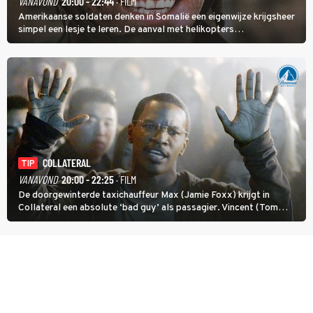
VANAVOND
20:00 - 22:44
· FILM
Amerikaanse soldaten denken in Somalië een eigenwijze krijgsheer
simpel een lesje te leren. De aanval met helikopters
verloopt in Black Hawk down dramatisch.
COLLATERAL
TIP
VANAVOND
20:00 - 22:25
· FILM
De doorgewinterde taxichauffeur Max (Jamie Foxx) krijgt in
Collateral een absolute ‘bad guy’ als passagier. Vincent (Tom
Cruise) heeft hem nodig om hem de stad door te loodsen om een
wel heel lugubere reden.