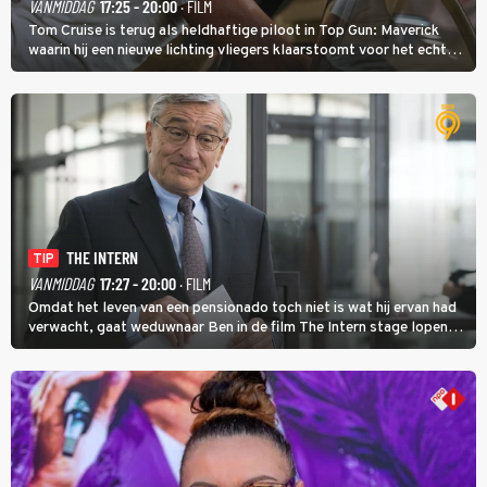
VANMIDDAG
17:25 - 20:00
· FILM
Tom Cruise is terug als heldhaftige piloot in Top Gun: Maverick
waarin hij een nieuwe lichting vliegers klaarstoomt voor het echte
werk.
THE INTERN
TIP
VANMIDDAG
17:27 - 20:00
· FILM
Omdat het leven van een pensionado toch niet is wat hij ervan had
verwacht, gaat weduwnaar Ben in de film The Intern stage lopen
bij de hippe webwinkel van Jules, wat een gouden zet blijkt te zijn.