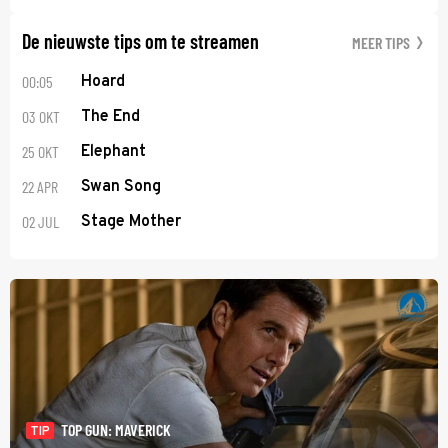
De nieuwste tips om te streamen
MEER TIPS
00:05
Hoard
03 OKT
The End
25 OKT
Elephant
22 APR
Swan Song
02 JUL
Stage Mother
TOP GUN: MAVERICK
TIP