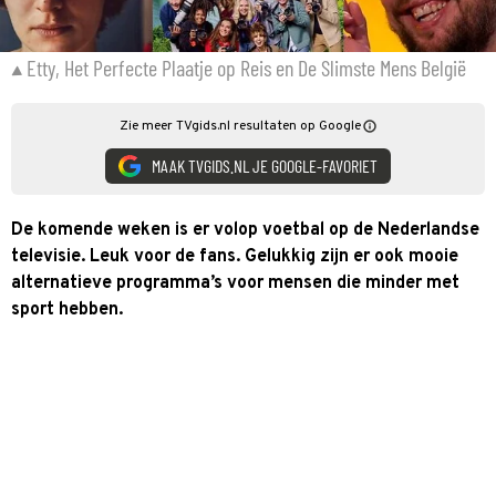
Etty, Het Perfecte Plaatje op Reis en De Slimste Mens België
Zie meer TVgids.nl resultaten op Google
MAAK TVGIDS.NL JE GOOGLE-FAVORIET
De komende weken is er volop voetbal op de Nederlandse
televisie. Leuk voor de fans. Gelukkig zijn er ook mooie
alternatieve programma’s voor mensen die minder met
sport hebben.