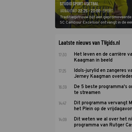
STUDIO SPORT VOETBAL
VANAVOND
22:25 - 23:00
· SPORT
Traditiegetrouw bijt een gepromoveerde c
SC Cambuur Excelsior ontvangt in de eer
De nieuwe oefenmeester is Johan Plat en 
Laatste nieuws van TVgids.nl
17:30
Het leven en de carrière v
Kaagman in beeld
17:25
Idols-jurylid en zangeres v
Jerney Kaagman overlede
16:39
De 5 beste programma's 
te streamen
14:47
Dit programma vervangt M
het Plein op de vrijdagavo
14:09
Dit weten we al over het 
programma van Rutger Ca