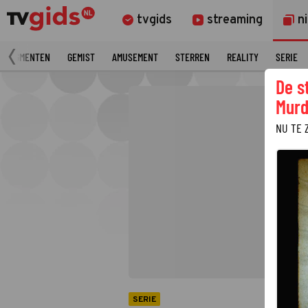
tvgids
streaming
n
 FRAGMENTEN
GEMIST
AMUSEMENT
STERREN
REALITY
SERIE
De s
Murd
NU TE 
SERIE