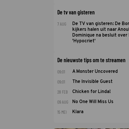
De tv van gisteren
7 AUG
De TV van gisteren: De B
kijkers halen uit naar Anou
Dominique na besluit over 
'Hypocriet'
De nieuwste tips om te streamen
09:01
A Monster Uncovered
09:01
The Invisible Guest
28 FEB
Chicken for Linda!
09 AUG
No One Will Miss Us
15 MEI
Klara