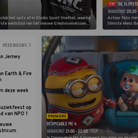
DE SLIMST
TIP
VANAVOND
20:20 
lub het spits af in Studio Sport Voetbal, waarbij
Acteur Felix He
ste wedstrijd van het nieuwe Eredivisieseizoen.
Slimste Mens Bel
hij wil aanvallend voetballen.
de grote favoriet
Nederlandse inb
neemt plaats aan
MEER NIEUWS
an Jerney
an Earth & Fire
n
om deze week
uziekfeest op
nd van NPO 1
PREMIERE
DESPICABLE ME 4
nieuwe
stricum
VANAVOND
21:00 - 22:50
· FILM
In Despicable Me 4 probeert Gru alles op de rails