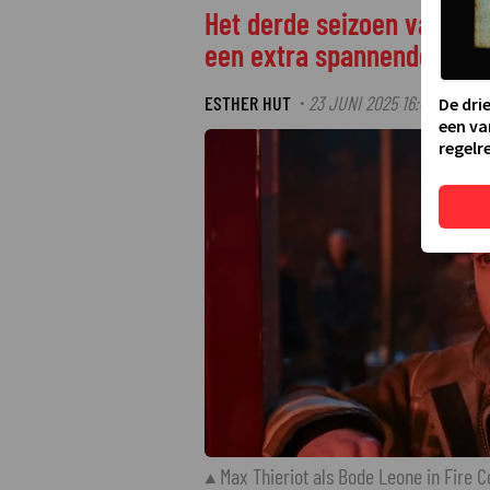
Het derde seizoen van Fir
een extra spannende afle
ESTHER HUT
23 JUNI 2025 16:48
LAAT
·
·
De dri
een va
regelre
Max Thieriot als Bode Leone in Fire C