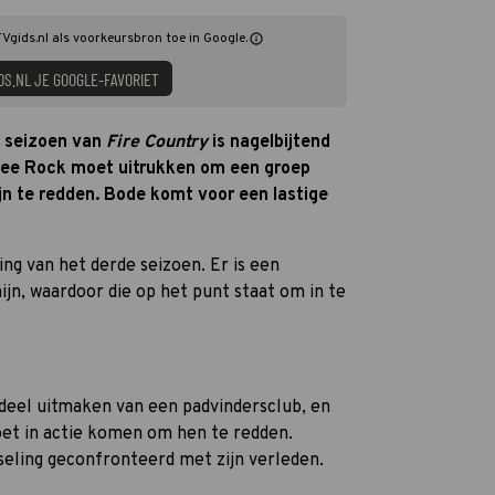
TVgids.nl als voorkeursbron toe in Google.
DS.NL JE GOOGLE-FAVORIET
e seizoen van
Fire Country
is nagelbijtend
ree Rock moet uitrukken om een groep
jn te redden. Bode komt voor een lastige
ng van het derde seizoen. Er is een
jn, waardoor die op het punt staat om in te
e deel uitmaken van een padvindersclub, en
et in actie komen om hen te redden.
seling geconfronteerd met zijn verleden.