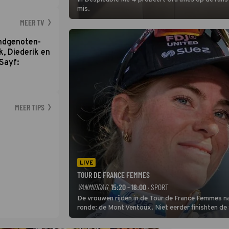
mis.
MEER TV
ondgenoten-
k, Diederik en
Sayf:
MEER TIPS
LIVE
TOUR DE FRANCE FEMMES
VANMIDDAG
15:20 - 18:00
· SPORT
De vrouwen rijden in de Tour de France Femmes na
ronde: de Mont Ventoux. Niet eerder finishten de
uit de buitencategorie. De aanloop naar de slotkli