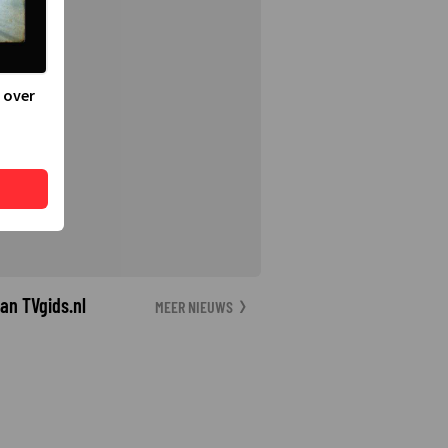
 over
an TVgids.nl
MEER NIEUWS