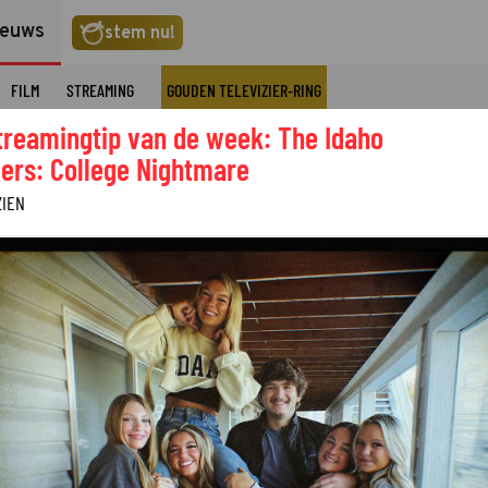
ieuws
stem nu!
FILM
STREAMING
GOUDEN TELEVIZIER-RING
treamingtip van de week: The Idaho
ers: College Nightmare
ZIEN