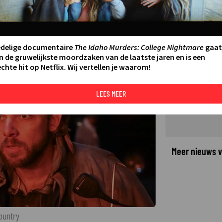
e Country wordt afgesloten met
vering
STE UPDATE:
24-06-25 15:37
edelige documentaire
The Idaho Murders: College Nightmare
gaat
n de gruwelijkste moordzaken van de laatste jaren en is een
chte hit op Netflix. Wij vertellen je waarom!
©
LEES MEER
Meer nieuws v
ountry