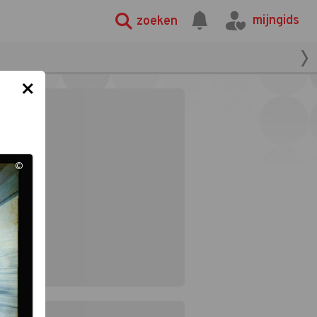
mijngids
zoeken
×
©