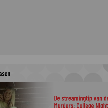
issen
De streamingtip van d
Murders: College Nigh