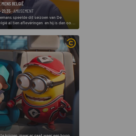
E MENS BELGIË
- 21:35
· AMUSEMENT
remans speelde dit seizoen van De
gië al tien afleveringen en hij is dan ook
 in deze seizoensfinale. En er is
reng, want komiek Soundos El Ahmadi
 de jurytafel.
 te krijgen, maar er gaat weer een hoop