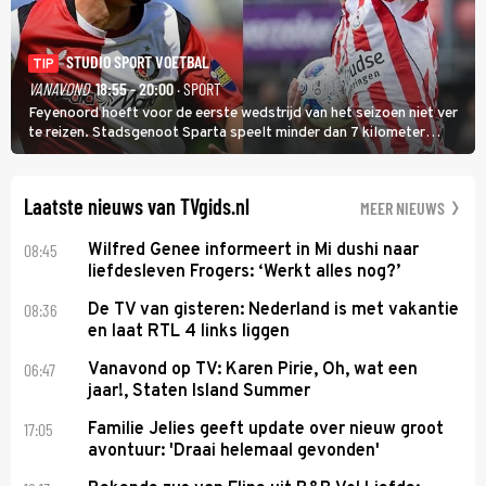
STUDIO SPORT VOETBAL
TIP
VANAVOND
18:55 - 20:00
· SPORT
Feyenoord hoeft voor de eerste wedstrijd van het seizoen niet ver
te reizen. Stadsgenoot Sparta speelt minder dan 7 kilometer
verderop. Feyenoord trok de Spaanse spits Nacho Ferri aan van
KVC Westerlo uit België.
Laatste nieuws van TVgids.nl
MEER NIEUWS
08:45
Wilfred Genee informeert in Mi dushi naar
liefdesleven Frogers: ‘Werkt alles nog?’
08:36
De TV van gisteren: Nederland is met vakantie
en laat RTL 4 links liggen
06:47
Vanavond op TV: Karen Pirie, Oh, wat een
jaar!, Staten Island Summer
17:05
Familie Jelies geeft update over nieuw groot
avontuur: 'Draai helemaal gevonden'