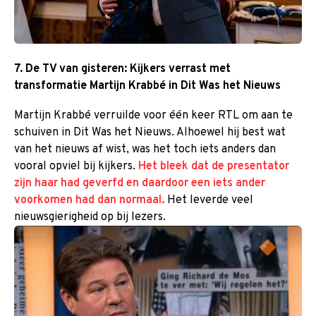
7. De TV van gisteren: Kijkers verrast met
©
transformatie Martijn Krabbé in Dit Was het Nieuws
Martijn Krabbé verruilde voor één keer RTL om aan te
schuiven in Dit Was het Nieuws. Alhoewel hij best wat
van het nieuws af wist, was het toch iets anders dan
vooral opviel bij kijkers.
Het bleek dat de presentator
zijn haar had geverfd en daardoor een iets ander
voorkomen had dan normaal.
Het leverde veel
nieuwsgierigheid op bij lezers.