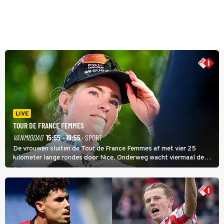
LIVE
TOUR DE FRANCE FEMMES
VANMIDDAG
15:55 - 18:55
· SPORT
De vrouwen sluiten de Tour de France Femmes af met vier 25
kilometer lange rondes door Nice. Onderweg wacht viermaal de
zware Col d'Èze. Aan de finish op de Promenade des Anglais krijgt
de eindwinnaar de laatste gele trui.