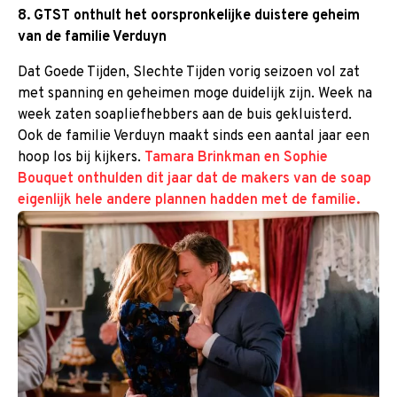
8. GTST onthult het oorspronkelijke duistere geheim
van de familie Verduyn
Dat Goede Tijden, Slechte Tijden vorig seizoen vol zat
met spanning en geheimen moge duidelijk zijn. Week na
week zaten soapliefhebbers aan de buis gekluisterd.
Ook de familie Verduyn maakt sinds een aantal jaar een
hoop los bij kijkers.
Tamara Brinkman en Sophie
Bouquet onthulden dit jaar dat de makers van de soap
eigenlijk hele andere plannen hadden met de familie.