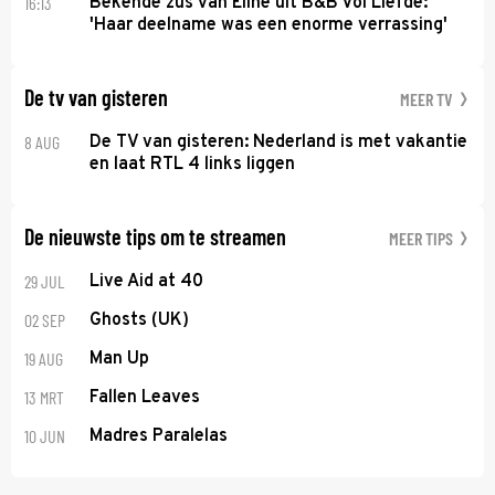
16:13
Bekende zus van Eline uit B&B Vol Liefde:
'Haar deelname was een enorme verrassing'
De tv van gisteren
MEER TV
8 AUG
De TV van gisteren: Nederland is met vakantie
en laat RTL 4 links liggen
De nieuwste tips om te streamen
MEER TIPS
29 JUL
Live Aid at 40
02 SEP
Ghosts (UK)
19 AUG
Man Up
13 MRT
Fallen Leaves
10 JUN
Madres Paralelas