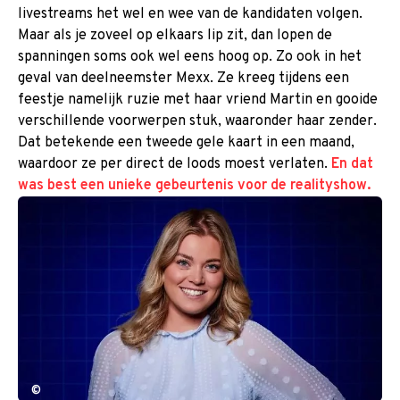
livestreams het wel en wee van de kandidaten volgen.
Maar als je zoveel op elkaars lip zit, dan lopen de
spanningen soms ook wel eens hoog op. Zo ook in het
geval van deelneemster Mexx. Ze kreeg tijdens een
feestje namelijk ruzie met haar vriend Martin en gooide
verschillende voorwerpen stuk, waaronder haar zender.
Dat betekende een tweede gele kaart in een maand,
waardoor ze per direct de loods moest verlaten.
En dat
©
©
was best een unieke gebeurtenis voor de realityshow.
©