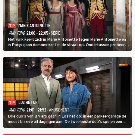
MARIE ANTOINETTE
TIP
VANAVOND
21:00 - 22:05
· SERIE
Het volk keert zich in Marie Antoinette tegen Marie Antoinette en
in Parijs gaan demonstranten de straat op. Ondertussen probeert
Marie Antoinette landgoed Saint-Cloud te kopen. Ze wil daar haar
kinderen veilig laten opgroeien.
LOS HET OP!
TIP
VANAVOND
21:01 - 21:52
· AMUSEMENT
Drie duo’s van BN’ers gaan in Los het op! in een parkeergarage de
meest bizarre uitdagingen aan. De twee beste duo’s spelen een
onderlinge finale. Met in deze aflevering onder anderen cabaretiers
Nabil Aoulad Ayad en Annick Boer.