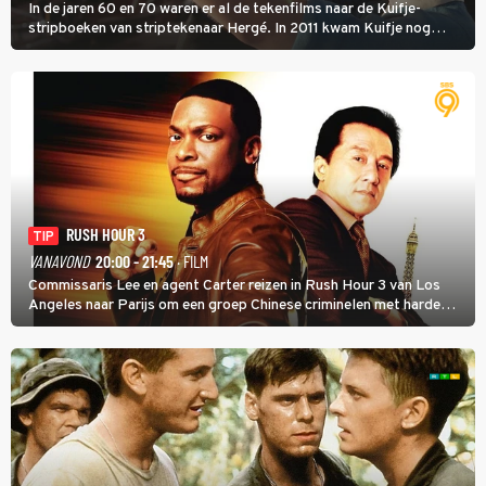
In de jaren 60 en 70 waren er al de tekenfilms naar de Kuifje-
stripboeken van striptekenaar Hergé. In 2011 kwam Kuifje nog
meer tot leven in The Adventures of Tintin van Steven Spielberg.
RUSH HOUR 3
TIP
VANAVOND
20:00 - 21:45
· FILM
Commissaris Lee en agent Carter reizen in Rush Hour 3 van Los
Angeles naar Parijs om een groep Chinese criminelen met harde
hand aan te pakken.