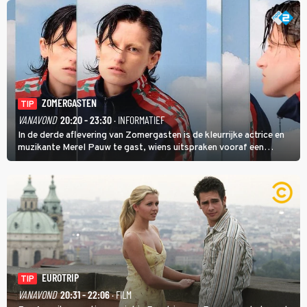
ZOMERGASTEN
TIP
VANAVOND
20:20 - 23:30
· INFORMATIEF
In de derde aflevering van Zomergasten is de kleurrijke actrice en
muzikante Merel Pauw te gast, wiens uitspraken vooraf een
boeiende avond beloven: 'Mijn ideale televisieavond is zoals mijn
identiteit: grenzeloos, absurd en vol angsten'.
EUROTRIP
TIP
VANAVOND
20:31 - 22:06
· FILM