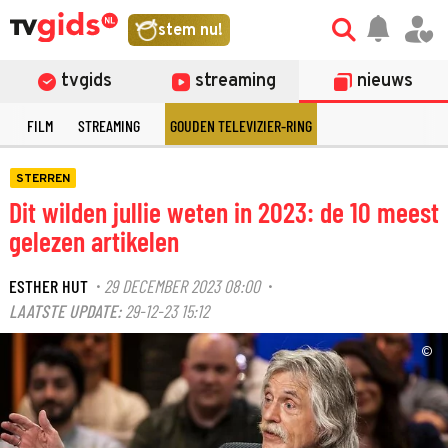
stem nu!
tvgids
streaming
nieuws
E
FILM
STREAMING
GOUDEN TELEVIZIER-RING
STERREN
Dit wilden jullie weten in 2023: de 10 meest
gelezen artikelen
ESTHER HUT
29 DECEMBER 2023 08:00
·
·
LAATSTE UPDATE:
29-12-23 15:12
©