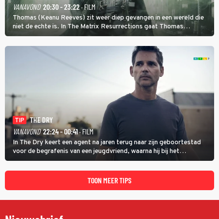
VANAVOND
20:30 - 23:22
· FILM
Thomas (Keanu Reeves) zit weer diep gevangen in een wereld die
niet de echte is. In The Matrix Resurrections gaat Thomas
proberen uit deze schijnwereld te ontsnappen.
THE DRY
TIP
VANAVOND
22:24 - 00:41
· FILM
In The Dry keert een agent na jaren terug naar zijn geboortestad
voor de begrafenis van een jeugdvriend, waarna hij bij het
onderzoeken van diens dood een verband begint te vermoeden
met een oude zaak.
TOON MEER TIPS