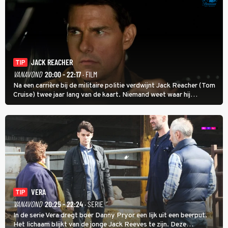
JACK REACHER
TIP
VANAVOND
20:00 - 22:17
· FILM
Na een carrière bij de militaire politie verdwijnt Jack Reacher (Tom
Cruise) twee jaar lang van de kaart. Niemand weet waar hij
uithangt, totdat moordverdachte James Barr naar hem vraagt.
VERA
TIP
VANAVOND
20:25 - 22:24
· SERIE
In de serie Vera dregt boer Danny Pryor een lijk uit een beerput.
Het lichaam blijkt van de jonge Jack Reeves te zijn. Deze