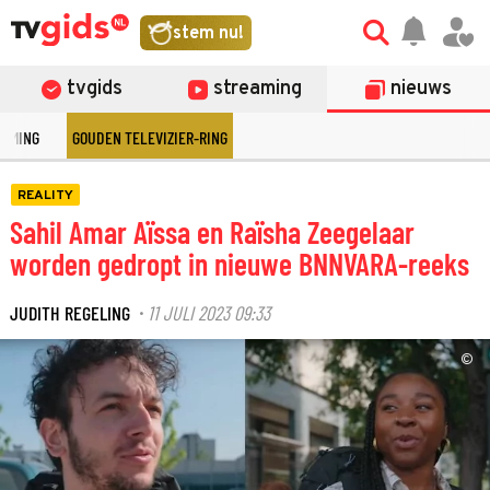
stem nu!
tvgids
streaming
nieuws
EAMING
GOUDEN TELEVIZIER-RING
REALITY
Sahil Amar Aïssa en Raïsha Zeegelaar
worden gedropt in nieuwe BNNVARA-reeks
JUDITH REGELING
11 JULI 2023 09:33
·
©