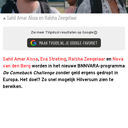
Sahil Amar Aïssa en Raïsha Zeegelaar
Zie meer TVgids.nl resultaten op Google
MAAK TVGIDS.NL JE GOOGLE-FAVORIET
Sahil Amar Aïssa
,
Eva Strating
,
Raïsha Zeegelaar
en
Nova
van den Berg
worden in het nieuwe BNNVARA-programma
De Comeback Challenge
zonder geld ergens gedropt in
Europa. Het doel? Zo snel mogelijk Hilversum zien te
bereiken.