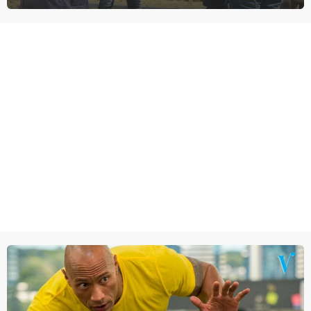
homoseksuele woonwagenbewoner had gebroken met zijn familie
en verliet het kamp met slaande ruzie.