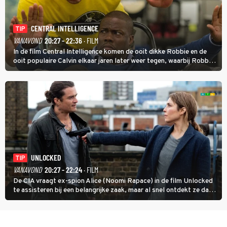
CENTRAL INTELLIGENCE
TIP
VANAVOND
20:27 - 22:36
· FILM
In de film Central Intelligence komen de ooit dikke Robbie en de
ooit populaire Calvin elkaar jaren later weer tegen, waarbij Robbie,
inmiddels supergespierd en werkzaam voor de CIA, Calvins hulp
goed kan gebruiken.
UNLOCKED
TIP
VANAVOND
20:27 - 22:24
· FILM
De CIA vraagt ex-spion Alice (Noomi Rapace) in de film Unlocked
te assisteren bij een belangrijke zaak, maar al snel ontdekt ze dat
degene die haar aanstelde kwade bedoelingen heeft.