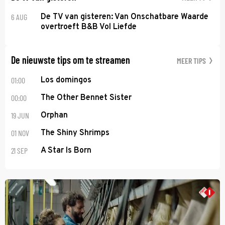
6 AUG
De TV van gisteren: Van Onschatbare Waarde
overtroeft B&B Vol Liefde
De nieuwste tips om te streamen
MEER TIPS
01:00
Los domingos
00:00
The Other Bennet Sister
19 JUN
Orphan
01 NOV
The Shiny Shrimps
21 SEP
A Star Is Born