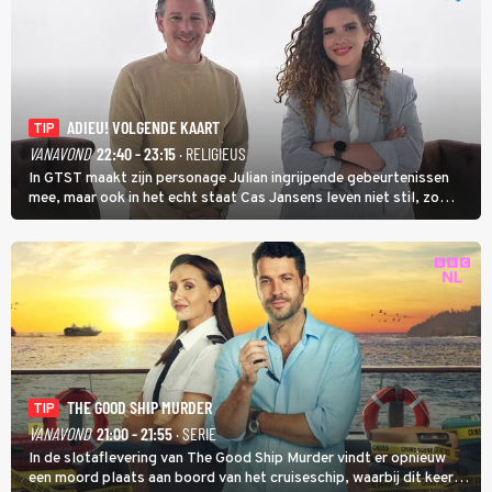
ADIEU! VOLGENDE KAART
TIP
VANAVOND
22:40 - 23:15
· RELIGIEUS
In GTST maakt zijn personage Julian ingrijpende gebeurtenissen
mee, maar ook in het echt staat Cas Jansens leven niet stil, zo
vertelt hij in Adieu! Volgende Kaart.
THE GOOD SHIP MURDER
TIP
VANAVOND
21:00 - 21:55
· SERIE
In de slotaflevering van The Good Ship Murder vindt er opnieuw
een moord plaats aan boord van het cruiseschip, waarbij dit keer