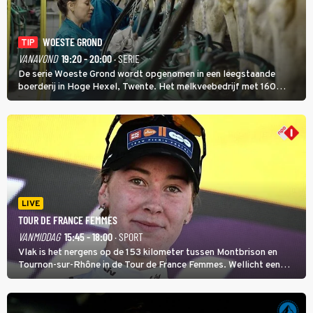
WOESTE GROND
TIP
VANAVOND
19:20 - 20:00
· SERIE
De serie Woeste Grond wordt opgenomen in een leegstaande
boerderij in Hoge Hexel, Twente. Het melkveebedrijf met 160
koeien moest sluiten, omdat het dicht bij een Natura 2000-gebied
ligt. In de serie heerst er een gevaarlijke veeziekte.
LIVE
TOUR DE FRANCE FEMMES
VANMIDDAG
15:45 - 18:00
· SPORT
Vlak is het nergens op de 153 kilometer tussen Montbrison en
Tournon-sur-Rhône in de Tour de France Femmes. Wellicht een
kans voor Nienke Vinke, die vorig jaar de witte trui won.