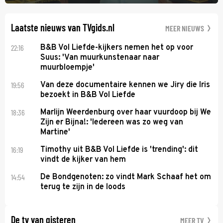
een bemanningslid het slachtoffer is en kapitein Marlowe de dader
lijkt te zijn.
Laatste nieuws van TVgids.nl
MEER NIEUWS
22:16
B&B Vol Liefde-kijkers nemen het op voor
Suus: 'Van muurkunstenaar naar
muurbloempje'
19:56
Van deze documentaire kennen we Jiry die Iris
bezoekt in B&B Vol Liefde
18:36
Marlijn Weerdenburg over haar vuurdoop bij We
Zijn er Bijna!: 'Iedereen was zo weg van
Martine'
16:19
Timothy uit B&B Vol Liefde is 'trending': dit
vindt de kijker van hem
14:54
De Bondgenoten: zo vindt Mark Schaaf het om
terug te zijn in de loods
De tv van gisteren
MEER TV