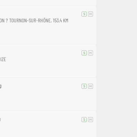
S
H
ON ? TOURNON-SUR-RHÔNE, 153,4 KM
S
H
IZE
g
S
H
g
S
H