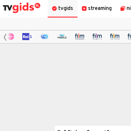
tvgids
streaming
n