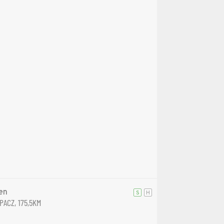
en
S
H
PACZ, 175,5KM