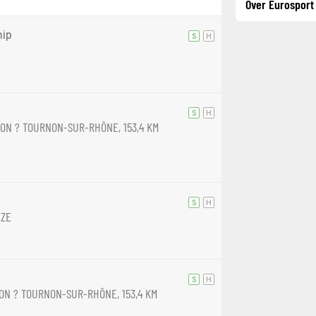
Over Eurosport
hip
S
H
S
H
ON ? TOURNON-SUR-RHÔNE, 153,4 KM
S
H
IZE
S
H
ON ? TOURNON-SUR-RHÔNE, 153,4 KM