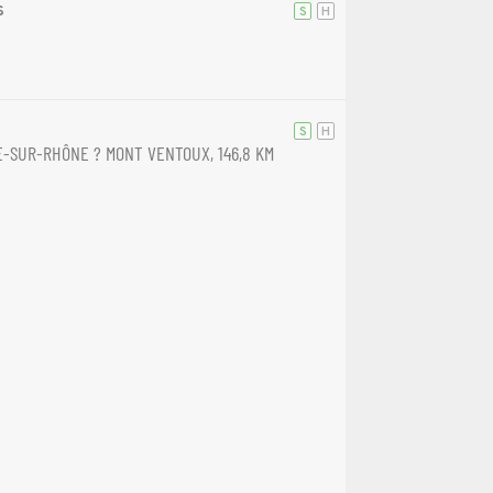
s
S
H
S
H
-SUR-RHÔNE ? MONT VENTOUX, 146,8 KM