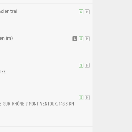
cier trail
S
H
en (m)
L
S
H
S
H
IZE
S
H
E-SUR-RHÔNE ? MONT VENTOUX, 146,8 KM