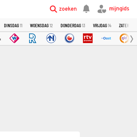
mijngids
zoeken
DINSDAG
11
WOENSDAG
12
DONDERDAG
13
VRIJDAG
14
ZATERDAG