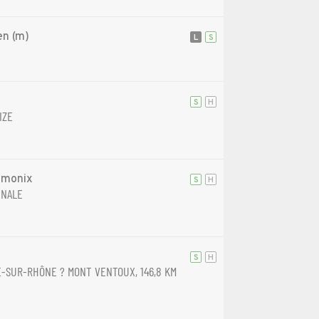
en (m)
L
S
S
H
IZE
amonix
S
H
INALE
S
H
-SUR-RHÔNE ? MONT VENTOUX, 146,8 KM