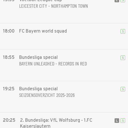
15:55
Voetbal: League Cup
L
S
LEICESTER CITY - NORTHAMPTON TOWN
18:00
FC Bayern world squad
S
18:55
Bundesliga special
S
BAYERN UNLEASHED - RECORDS IN RED
19:25
Bundesliga special
S
SEIZOENSOVERZICHT 2025-2026
20:25
2. Bundesliga: VfL Wolfsburg - 1.FC
L
S
Kaiserslautern