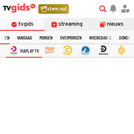
stem nu!
tvgids
streaming
nieuws
TEREN
VANDAAG
MORGEN
OVERMORGEN
WOENSDAG
12
DONDER
VIAPLAY TV