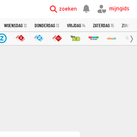
mijngids
zoeken
WOENSDAG
12
DONDERDAG
13
VRIJDAG
14
ZATERDAG
15
ZONDAG