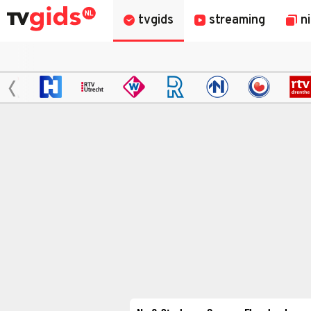
tvgids
streaming
n