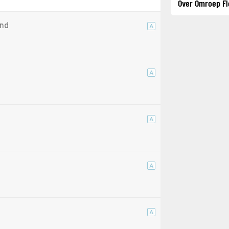
Over Omroep Fl
and
A
A
A
A
A