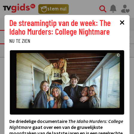
stem nu!
×
De streamingtip van de week: The
tvgids
streaming
nieuws
Idaho Murders: College Nightmare
TEREN
VANDAAG
MORGEN
OVERMORGEN
MAANDAG
10
DINSDAG
1
NU TE ZIEN
RTL 7
©
De driedelige documentaire
The Idaho Murders: College
Nightmare
gaat over een van de gruwelijkste
moordzaken van de laatste jaren en is een regelrechte