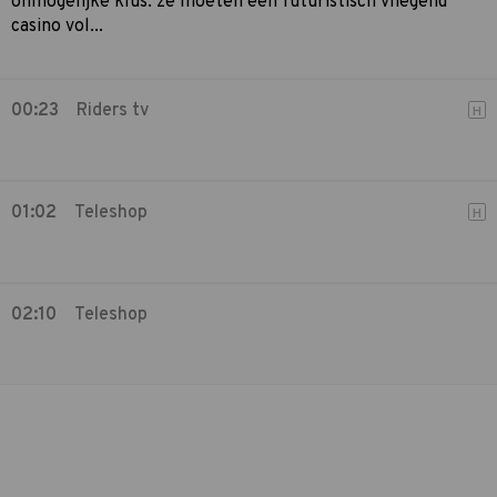
onmogelijke klus: ze moeten een futuristisch vliegend
casino vol...
00:23
Riders tv
H
01:02
Teleshop
H
02:10
Teleshop