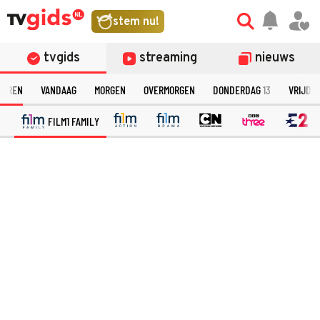
stem nu!
tvgids
streaming
nieuws
TEREN
VANDAAG
MORGEN
OVERMORGEN
DONDERDAG
13
VRIJDA
FILM1 FAMILY