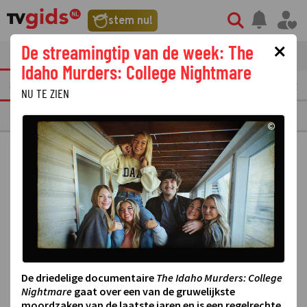
stem nu!
×
De streamingtip van de week: The
tvgids
streaming
nieuws
Idaho Murders: College Nightmare
TEREN
VANDAAG
MORGEN
OVERMORGEN
MAANDAG
10
DINSDAG
1
NU TE ZIEN
INPLUS
©
De driedelige documentaire
The Idaho Murders: College
Nightmare
gaat over een van de gruwelijkste
moordzaken van de laatste jaren en is een regelrechte