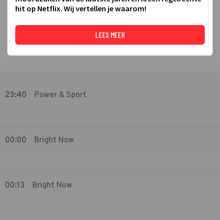
hit op Netflix. Wij vertellen je waarom!
LEES MEER
23:40
Power & Sport
00:00
Bright Now
00:13
Bright Now