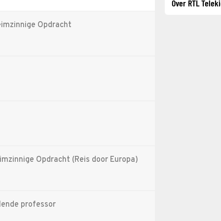
Over RTL Telek
eimzinnige Opdracht
imzinnige Opdracht (Reis door Europa)
ilende professor