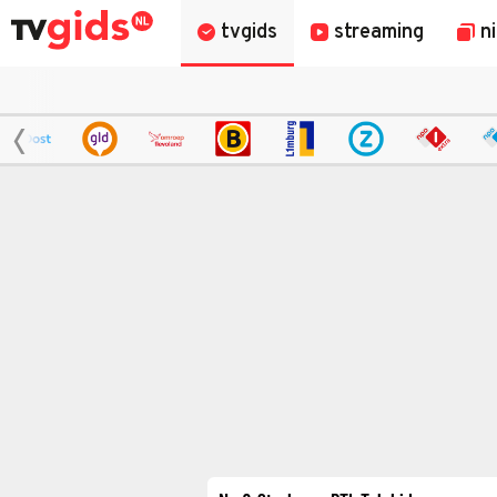
tvgids
streaming
n