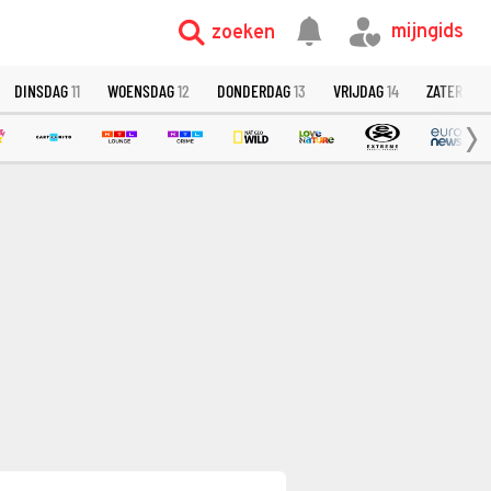
mijngids
zoeken
DINSDAG
11
WOENSDAG
12
DONDERDAG
13
VRIJDAG
14
ZATERDAG