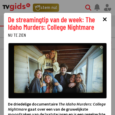
stem nu!
×
De streamingtip van de week: The
tvgids
streaming
nieuws
Idaho Murders: College Nightmare
AANDAG
10
DINSDAG
11
WOENSDAG
12
DONDERDAG
13
VRIJDAG
14
NU TE ZIEN
CNBC
©
De driedelige documentaire
The Idaho Murders: College
Nightmare
gaat over een van de gruwelijkste
moordzaken van de laatste jaren en is een regelrechte