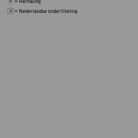
= Herhaling
H
= Nederlandse ondertiteling