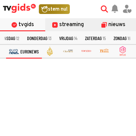
stem nu!
tvgids
streaming
nieuws
OENSDAG
12
DONDERDAG
13
VRIJDAG
14
ZATERDAG
15
ZONDAG
16
EURONEWS