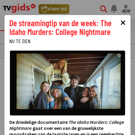
stem nu!
×
De streamingtip van de week: The
tvgids
streaming
nieuws
Idaho Murders: College Nightmare
AANDAG
10
DINSDAG
11
WOENSDAG
12
DONDERDAG
13
VRIJDAG
14
NU TE ZIEN
OMROEP FLEVOLAND
©
De driedelige documentaire
The Idaho Murders: College
Nightmare
gaat over een van de gruwelijkste
moordzaken van de laatste jaren en is een regelrechte