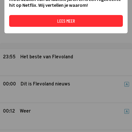
hit op Netflix. Wij vertellen je waarom!
LEES MEER
23:55
Het beste van Flevoland
00:00
Dit is Flevoland nieuws
A
00:12
Weer
A