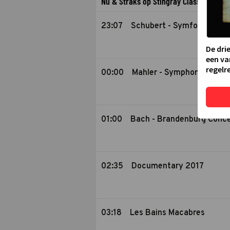
Nu & Straks op Stingray Classica
23:07
Schubert - Symfonie Nr. 9
De dri
een va
regelre
00:00
Mahler - Symphony No. 1
01:00
Bach - Brandenburg Conc
02:35
Documentary 2017
03:18
Les Bains Macabres