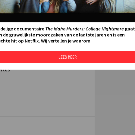
Over Stingray C
 "De Grote"
edelige documentaire
The Idaho Murders: College Nightmare
gaat
n de gruwelijkste moordzaken van de laatste jaren en is een
chte hit op Netflix. Wij vertellen je waarom!
LEES MEER
ertos