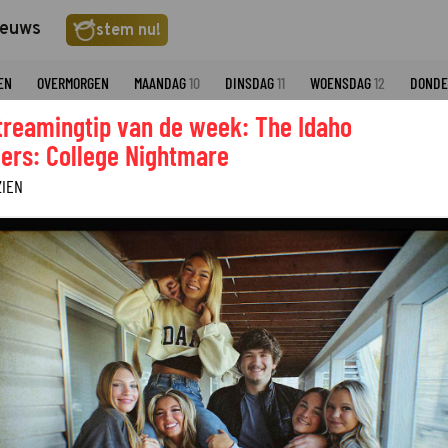
ieuws
stem nu!
EN
OVERMORGEN
MAANDAG
10
DINSDAG
11
WOENSDAG
12
DOND
treamingtip van de week: The Idaho
STINGRAY CLASSICA
ers: College Nightmare
ZIEN