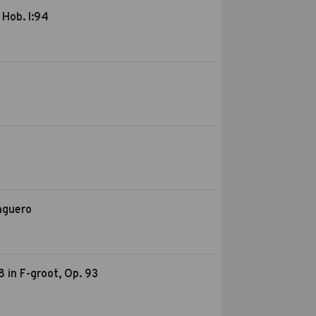
Hob. I:94
nguero
 in F-groot, Op. 93