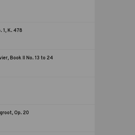
. 1, K. 478
er, Book II No. 13 to 24
groot, Op. 20