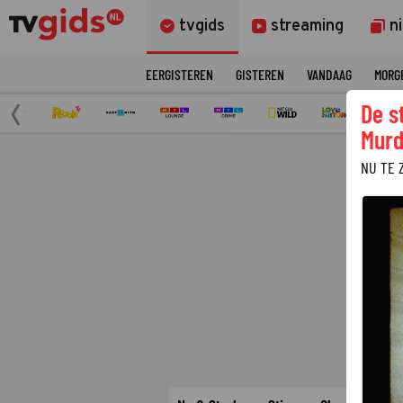
tvgids
streaming
n
EERGISTEREN
GISTEREN
VANDAAG
MORG
De s
Murd
NU TE 