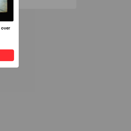
lassica
 over