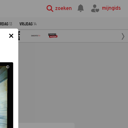
mijngids
zoeken
ERDAG
13
VRIJDAG
14
×
©