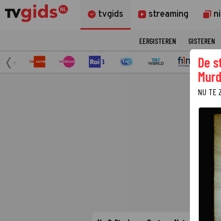
tvgids
streaming
n
EERGISTEREN
GISTEREN
De s
Murd
NU TE 