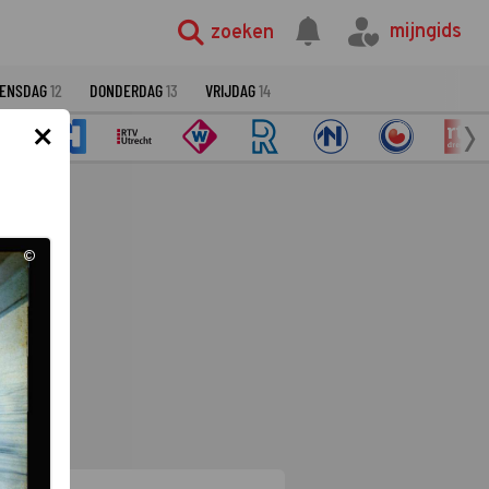
mijngids
zoeken
ENSDAG
12
DONDERDAG
13
VRIJDAG
14
×
©