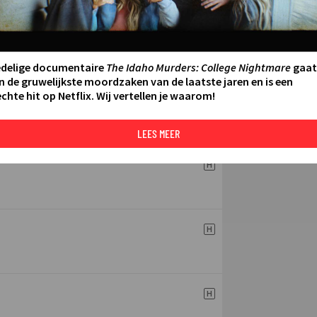
Over Cartoon 
n Videotapes
H
edelige documentaire
The Idaho Murders: College Nightmare
gaat
n de gruwelijkste moordzaken van de laatste jaren en is een
chte hit op Netflix. Wij vertellen je waarom!
H
LEES MEER
H
H
H