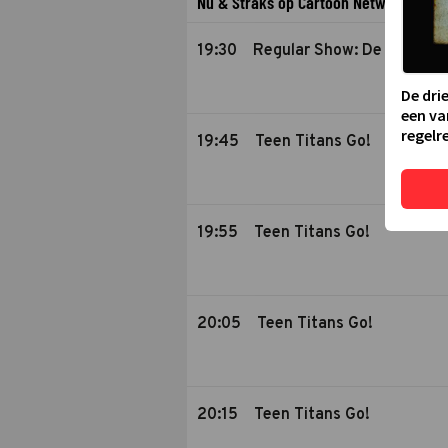
Nu & Straks op Cartoon Network
19:30
Regular Show: De Verlore
De dri
een va
regelre
19:45
Teen Titans Go!
19:55
Teen Titans Go!
20:05
Teen Titans Go!
20:15
Teen Titans Go!