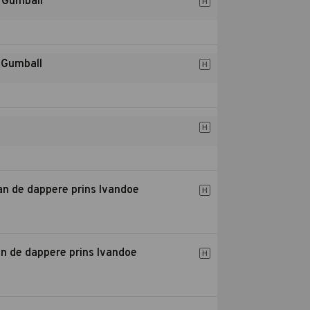
 Gumball
H
 Gumball
H
H
an de dappere prins Ivandoe
H
n de dappere prins Ivandoe
H