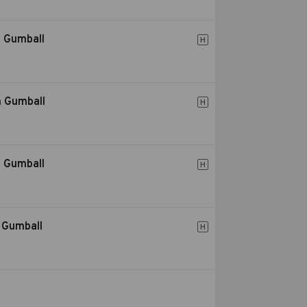
n Gumball
H
n Gumball
H
n Gumball
H
 Gumball
H