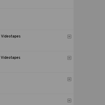
n Videotapes
H
n Videotapes
H
H
H