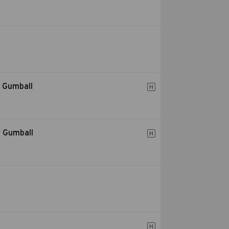
n Gumball
H
n Gumball
H
H