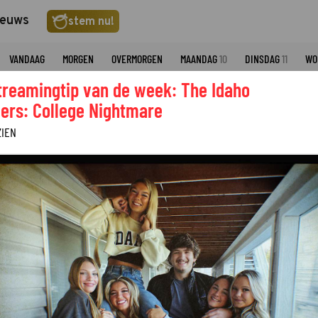
ieuws
stem nu!
VANDAAG
MORGEN
OVERMORGEN
MAANDAG
10
DINSDAG
11
WO
treamingtip van de week: The Idaho
CARTOON NETWORK
ers: College Nightmare
ZIEN