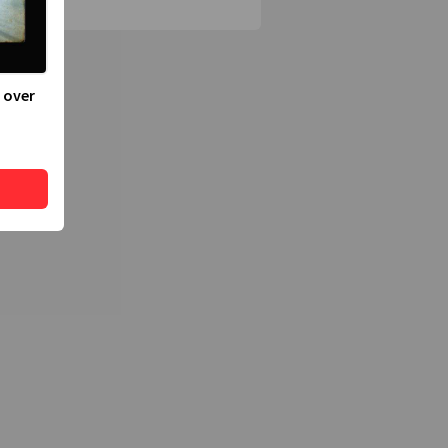
Network
 over