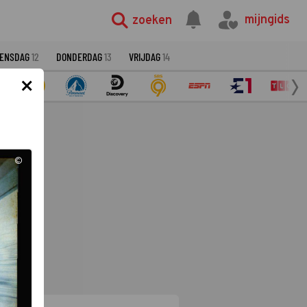
mijngids
zoeken
ENSDAG
12
DONDERDAG
13
VRIJDAG
14
×
©