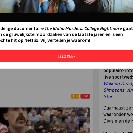
Over STAR Chan
STAR Channel
H
tv-zender die 
sport. De zen
edelige documentaire
The Idaho Murders: College Nightmare
gaat
opvolger van 
n de gruwelijkste moordzaken van de laatste jaren en is een
Company.
chte hit op Netflix. Wij vertellen je waarom!
Wat zendt STAR
LEES MEER
Op STAR Chann
populaire inte
live sportweds
Walking Dead
Simpsons
,
Am
3
TIP
Star
.
Daarnaast zen
waaronder we
Divisie en de