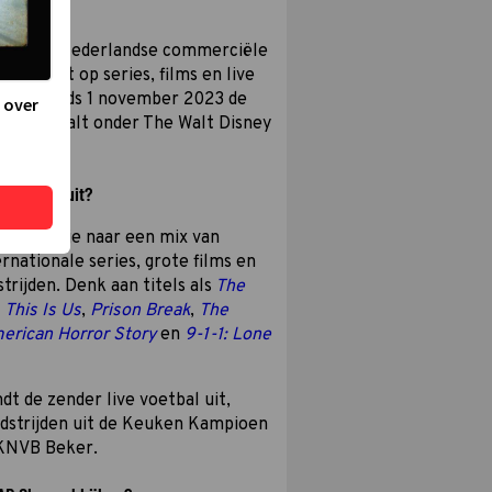
nel
 is een Nederlandse commerciële
zich richt op series, films en live
der is sinds 1 november 2023 de
 over
FOX en valt onder The Walt Disney
 Channel uit?
el kijk je naar een mix van
rnationale series, grote films en
trijden. Denk aan titels als
The
,
This Is Us
,
Prison Break
,
The
erican Horror Story
en
9-1-1: Lone
dt de zender live voetbal uit,
dstrijden uit de Keuken Kampioen
 KNVB Beker.