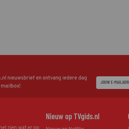
ds.nl nieuwsbrief en ontvang iedere dag
w mailbox!
Nieuw op TVgids.nl
nel zien wat er op