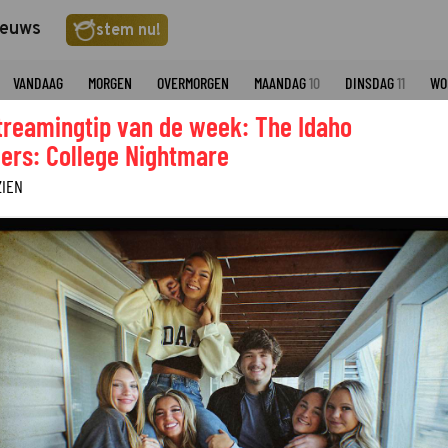
ieuws
stem nu!
VANDAAG
MORGEN
OVERMORGEN
MAANDAG
10
DINSDAG
11
WO
treamingtip van de week: The Idaho
STAR CHANNEL
ers: College Nightmare
ZIEN