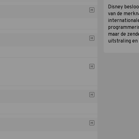
Disney besloo
H
van de merkn
internationa
programmerin
maar de zend
H
uitstraling en
H
H
H