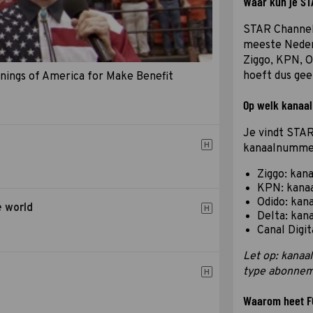
Waar kun je ST
STAR Channel 
meeste Neder
Ziggo, KPN, Od
hoeft dus gee
rnings of America for Make Benefit
Op welk kanaal
Je vindt STA
H
kanaalnummers
Ziggo: kana
KPN: kanaa
Odido: kana
e world
H
Delta: kana
Canal Digit
Let op: kana
type abonneme
H
Waarom heet F