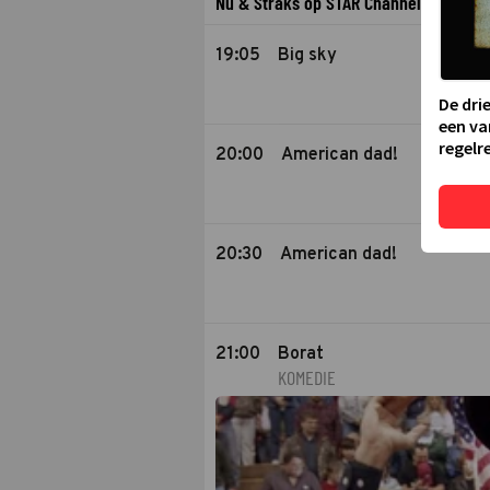
Nu & Straks op STAR Channel
19:05
Big sky
De dri
een va
regelre
20:00
American dad!
20:30
American dad!
21:00
Borat
KOMEDIE