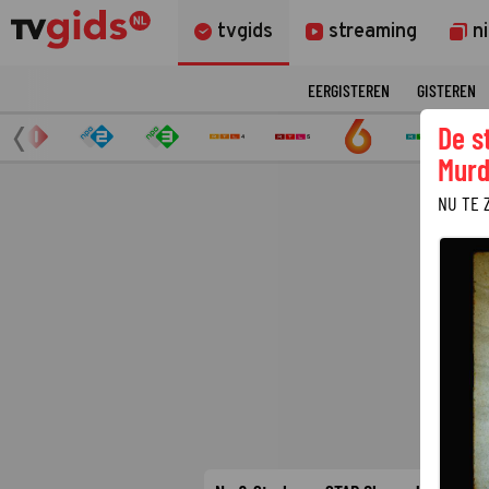
tvgids
streaming
n
EERGISTEREN
GISTEREN
De s
Murd
NU TE 