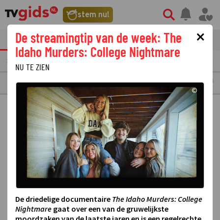
stem nu!
×
De streamingtip van de week: The
tvgids
streaming
nieuws
Idaho Murders: College Nightmare
VERMORGEN
MAANDAG
10
DINSDAG
11
WOENSDAG
12
DONDERDAG
13
NU TE ZIEN
TV E
©
De driedelige documentaire
The Idaho Murders: College
Nightmare
gaat over een van de gruwelijkste
moordzaken van de laatste jaren en is een regelrechte