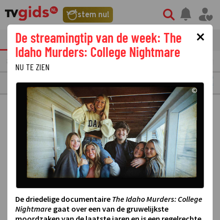
stem nu!
×
De streamingtip van de week: The
tvgids
streaming
nieuws
Idaho Murders: College Nightmare
VERMORGEN
MAANDAG
10
DINSDAG
11
WOENSDAG
12
DONDERDAG
13
NU TE ZIEN
RTL 8
©
De driedelige documentaire
The Idaho Murders: College
Nightmare
gaat over een van de gruwelijkste
moordzaken van de laatste jaren en is een regelrechte