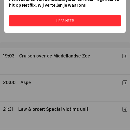
hit op Netflix. Wij vertellen je waarom!
LEES MEER
19:03
Cruisen over de Middellandse Zee
H
20:00
Aspe
H
21:31
Law & order: Special victims unit
H