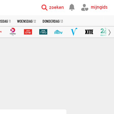
mijngids
zoeken
NSDAG
11
WOENSDAG
12
DONDERDAG
13