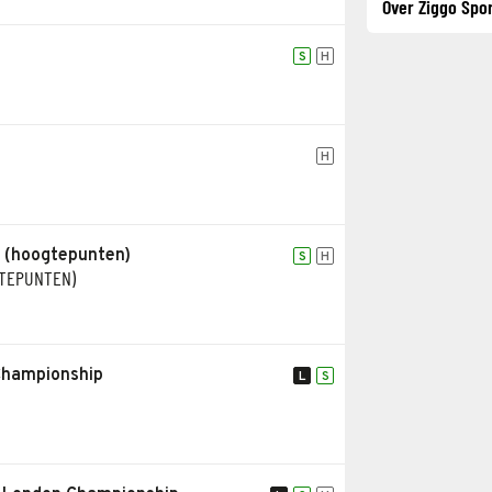
Over Ziggo Spor
S
H
H
 (hoogtepunten)
S
H
GTEPUNTEN)
Championship
L
S