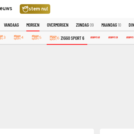
ieuws
stem nu!
VANDAAG
MORGEN
OVERMORGEN
ZONDAG
09
MAANDAG
10
DI
ZIGGO SPORT 6