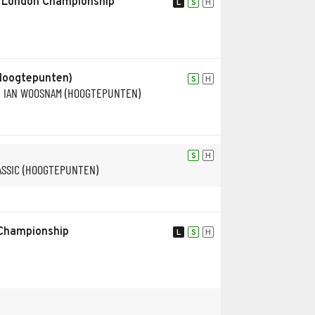
F London Championship
L
S
H
Hoogtepunten)
S
H
Y IAN WOOSNAM (HOOGTEPUNTEN)
S
H
ASSIC (HOOGTEPUNTEN)
Championship
L
S
H