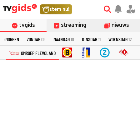
stem nu!
tvgids
streaming
nieuws
VERMORGEN
ZONDAG
09
MAANDAG
10
DINSDAG
11
WOENSDAG
12
OMROEP FLEVOLAND