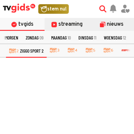
stem nu!
tvgids
streaming
nieuws
VERMORGEN
ZONDAG
09
MAANDAG
10
DINSDAG
11
WOENSDAG
12
ZIGGO SPORT 2