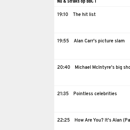
Nu & Straks op BBC 1
19:10
The hit list
19:55
Alan Carr's picture slam
20:40
Michael McIntyre's big sh
21:35
Pointless celebrities
22:25
How Are You? It's Alan (Pa