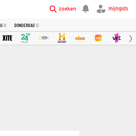
mijngids
zoeken
AG
12
DONDERDAG
13