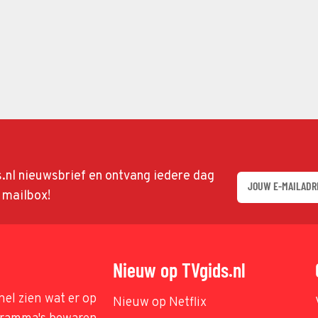
ds.nl nieuwsbrief en ontvang iedere dag
w mailbox!
Nieuw op TVgids.nl
nel zien wat er op
Nieuw op Netflix