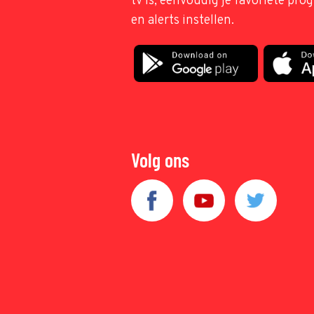
tv is, eenvoudig je favoriete pr
en alerts instellen.
Volg ons