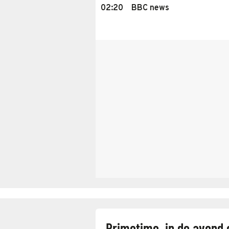
02:20
BBC news
Primetime, in de avond 