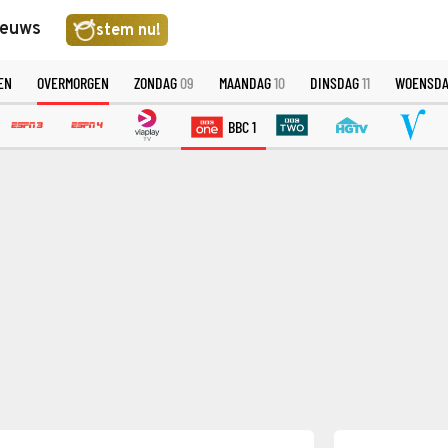
ieuws
stem nu!
EN
OVERMORGEN
ZONDAG
09
MAANDAG
10
DINSDAG
11
WOENSD
BBC 1