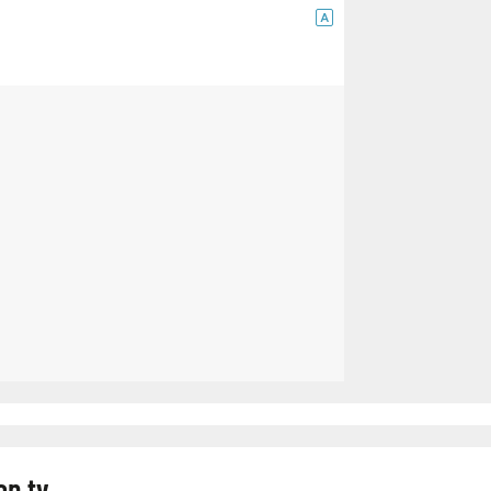
A
op tv