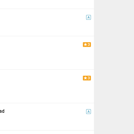
A
3
3
ad
A