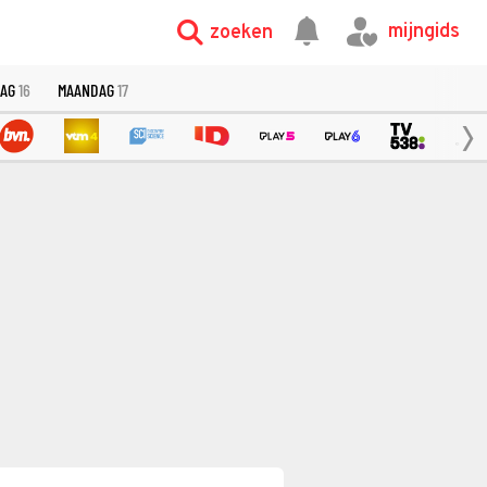
mijngids
zoeken
DAG
16
MAANDAG
17