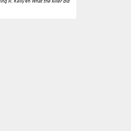
ing R. Kelly
en
What the killer did