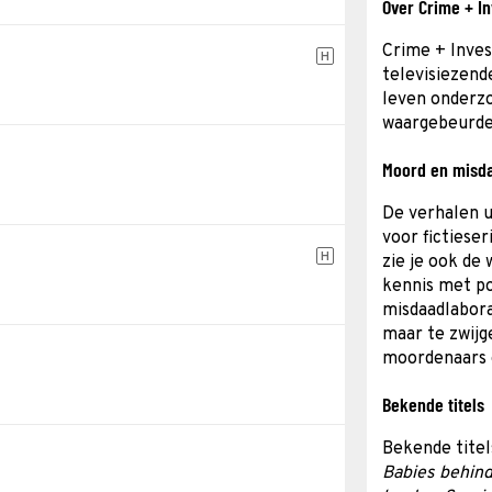
Over Crime + In
Crime + Inves
H
televisiezend
leven onderzo
waargebeurde 
Moord en misd
De verhalen ui
voor fictieser
H
zie je ook de
kennis met po
misdaadlabor
maar te zwijg
moordenaars 
Bekende titels
Bekende titel
Babies behind