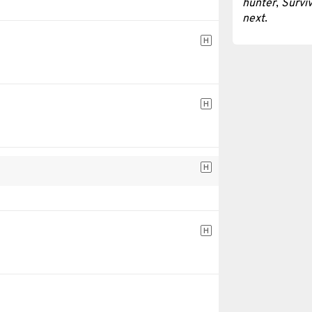
hunter
,
Surviv
next
.
H
H
H
H