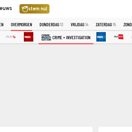
ieuws
stem nu!
EN
OVERMORGEN
DONDERDAG
13
VRIJDAG
14
ZATERDAG
15
ZON
CRIME + INVESTIGATION