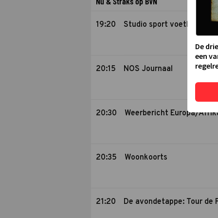
Nu & Straks op BVN
19:20
Studio sport voetbal
De dri
een va
regelre
20:15
NOS Journaal
20:30
Weerbericht Europa/Afrik
20:35
Woonkoorts
21:20
De avondetappe: Tour de