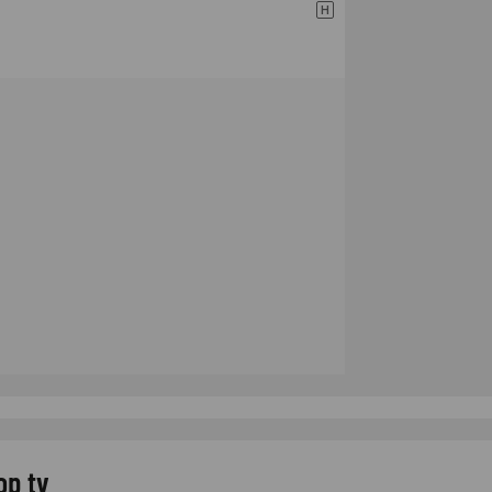
H
op tv