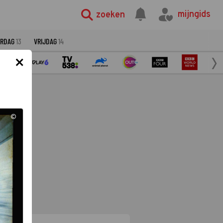
mijngids
zoeken
ERDAG
13
VRIJDAG
14
×
©