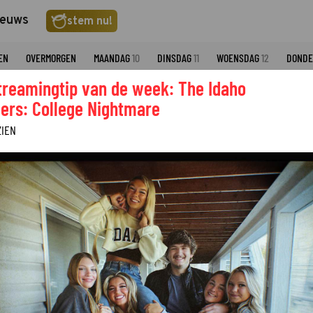
ieuws
stem nu!
EN
OVERMORGEN
MAANDAG
10
DINSDAG
11
WOENSDAG
12
DOND
treamingtip van de week: The Idaho
BVN
ers: College Nightmare
ZIEN