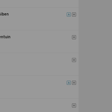
aïben
A
H
entuin
H
H
A
H
H