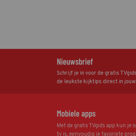
Nieuwsbrief
Schrijf je in voor de gratis TVgi
de leukste kijktips direct in jou
Mobiele apps
Met de gratis TVgids app kun je s
tv is, eenvoudig je favoriete pr