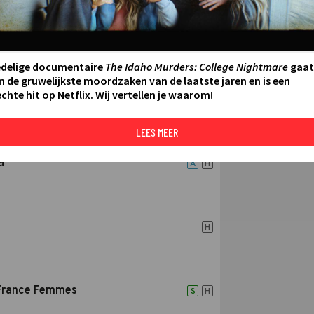
Over BVN
S
H
edelige documentaire
The Idaho Murders: College Nightmare
gaat
n de gruwelijkste moordzaken van de laatste jaren en is een
chte hit op Netflix. Wij vertellen je waarom!
A
H
LEES MEER
a
A
H
H
 France Femmes
S
H