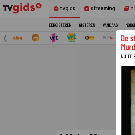
tvgids
streaming
n
EERGISTEREN
GISTEREN
VANDAAG
MORG
De s
Murd
NU TE 