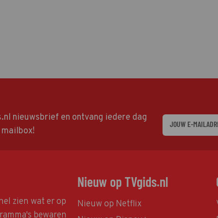
ds.nl nieuwsbrief en ontvang iedere dag
w mailbox!
Nieuw op TVgids.nl
nel zien wat er op
Nieuw op Netflix
ogramma's bewaren