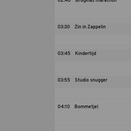
02:40
Brugklas marathon
03:30
Zin in Zappelin
03:45
Kindertijd
03:55
Studio snugger
04:10
Bommetje!