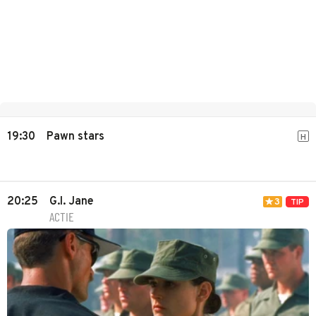
19:30
Pawn stars
H
20:25
G.I. Jane
3
TIP
ACTIE