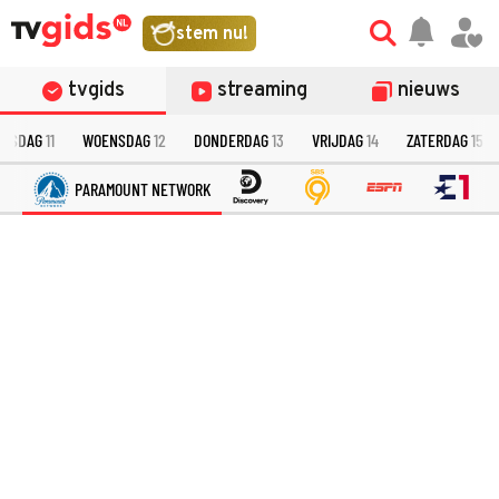
stem nu!
tvgids
streaming
nieuws
INSDAG
11
WOENSDAG
12
DONDERDAG
13
VRIJDAG
14
ZATERDAG
15
PARAMOUNT NETWORK