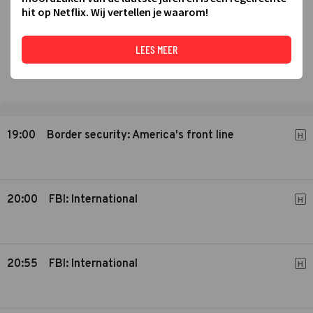
hit op Netflix. Wij vertellen je waarom!
LEES MEER
19:00
Border security: America's front line
H
20:00
FBI: International
H
20:55
FBI: International
H