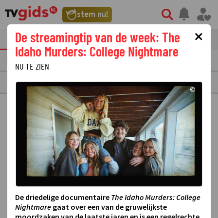
stem nu!
×
De streamingtip van de week: The
tvgids
streaming
nieuws
Idaho Murders: College Nightmare
AANDAG
10
DINSDAG
11
WOENSDAG
12
DONDERDAG
13
VRIJDAG
14
NU TE ZIEN
VERONICA
©
De driedelige documentaire
The Idaho Murders: College
Nightmare
gaat over een van de gruwelijkste
moordzaken van de laatste jaren en is een regelrechte