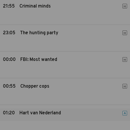
21:55
Criminal minds
H
23:05
The hunting party
H
00:00
FBI: Most wanted
H
00:55
Chopper cops
H
01:20
Hart van Nederland
A