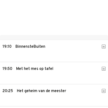
19:10
BinnensteBuiten
H
19:50
Met het mes op tafel
H
20:25
Het geheim van de meester
H