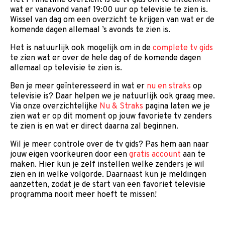
Het Primetime overzicht is dé tv gids om te ontdekken
wat er vanavond vanaf 19:00 uur op televisie te zien is.
Wissel van dag om een overzicht te krijgen van wat er de
komende dagen allemaal ’s avonds te zien is.
Het is natuurlijk ook mogelijk om in de
complete tv gids
te zien wat er over de hele dag of de komende dagen
allemaal op televisie te zien is.
Ben je meer geïnteresseerd in wat er
nu en straks
op
televisie is? Daar helpen we je natuurlijk ook graag mee.
Via onze overzichtelijke
Nu & Straks
pagina laten we je
zien wat er op dit moment op jouw favoriete tv zenders
te zien is en wat er direct daarna zal beginnen.
Wil je meer controle over de tv gids? Pas hem aan naar
jouw eigen voorkeuren door een
gratis account
aan te
maken. Hier kun je zelf instellen welke zenders je wil
zien en in welke volgorde. Daarnaast kun je meldingen
aanzetten, zodat je de start van een favoriet televisie
programma nooit meer hoeft te missen!